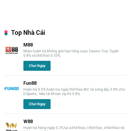
Top Nhà Cái
M88
Nhận hoàn trả không giới hạn tổng cược Casino Trực Tuyến
0.8% và thể thao 0.33%.
Chơi Ngay
Fun88
Hoàn trả 0.5% hoàn trả ngày thể thao IBC và sòng bài, 0.8% cho
E-Sports,. Nếu tài khoản vip thì 0.8%.
Chơi Ngay
W88
Hoàn trả hàng ngày 0.2% tại a-thể thao, i-thể thao, x-thể thao và