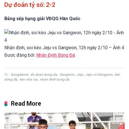
Dự đoán tỷ số: 2-2
Bảng xếp hạng giải VĐQG Hàn Quốc
Nhận định, soi kèo Jeju vs Gangwon, 12h ngày 2/10 – Ảnh 4
Được đăng bởi:
Nhận Định Bóng Đá
bongdanet
,
du doan bong da
,
Gangwon
,
Jeju
,
Jeju vs Gangwon
,
kèo
bóng đá
,
keo nha cai
,
nhan dinh bong da
Read More