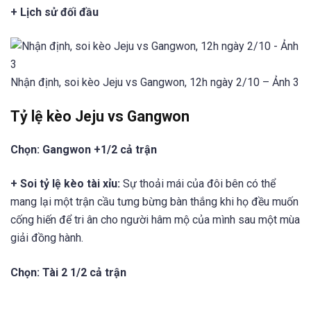
+ Lịch sử đối đầu
Nhận định, soi kèo Jeju vs Gangwon, 12h ngày 2/10 – Ảnh 3
Tỷ lệ kèo Jeju vs Gangwon
Chọn: Gangwon +1/2 cả trận
+ Soi tỷ lệ kèo tài xỉu:
Sự thoải mái của đôi bên có thể
mang lại một trận cầu tưng bừng bàn thắng khi họ đều muốn
cống hiến để tri ân cho người hâm mộ của mình sau một mùa
giải đồng hành.
Chọn: Tài 2 1/2 cả trận