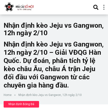
Nhận định kèo Jeju vs Gangwon,
12h ngày 2/10
Nhận định kèo Jeju vs Gangwon,
12h ngày 2/10 – Giải VĐQG Hàn
Quốc. Dự đoán, phân tích tỷ lệ
kèo châu Âu, châu Á trận Jeju
đối đầu với Gangwon từ các
chuyên gia hàng đầu.
Home
»
Nhận định kèo Jeju vs Gangwon, 12h ngày 2/10
Nhận Định Bóng Đá