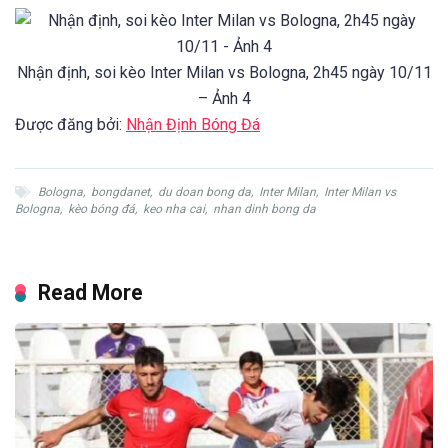
Nhận định, soi kèo Inter Milan vs Bologna, 2h45 ngày 10/11
– Ảnh 4
Được đăng bởi:
Nhận Định Bóng Đá
Bologna
,
bongdanet
,
du doan bong da
,
Inter Milan
,
Inter Milan vs
Bologna
,
kèo bóng đá
,
keo nha cai
,
nhan dinh bong da
Read More