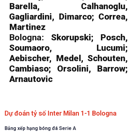
Barella, Calhanoglu,
Gagliardini, Dimarco; Correa,
Martinez
Bologna:
Skorupski; Posch,
Soumaoro, Lucumi;
Aebischer, Medel, Schouten,
Cambiaso; Orsolini, Barrow;
Arnautovic
Dự đoán tỷ số Inter Milan 1-1 Bologna
Bảng xếp hạng bóng đá Serie A