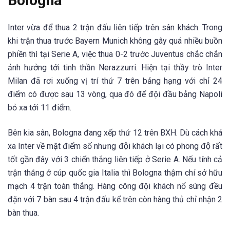
Bologna
Inter vừa để thua 2 trận đấu liên tiếp trên sân khách. Trong
khi trận thua trước Bayern Munich không gây quá nhiều buồn
phiền thì tại Serie A, việc thua 0-2 trước Juventus chắc chắn
ảnh hưởng tới tinh thần Nerazzurri. Hiện tại thầy trò Inter
Milan đã rơi xuống vị trí thứ 7 trên bảng hạng với chỉ 24
điểm có được sau 13 vòng, qua đó để đội đầu bảng Napoli
bỏ xa tới 11 điểm.
Bên kia sân, Bologna đang xếp thứ 12 trên BXH. Dù cách khá
xa Inter về mặt điểm số nhưng đội khách lại có phong độ rất
tốt gần đây với 3 chiến thắng liên tiếp ở Serie A. Nếu tính cả
trận thắng ở cúp quốc gia Italia thì Bologna thậm chí sở hữu
mạch 4 trận toàn thắng. Hàng công đội khách nổ súng đều
đặn với 7 bàn sau 4 trận đấu kể trên còn hàng thủ chỉ nhận 2
bàn thua.