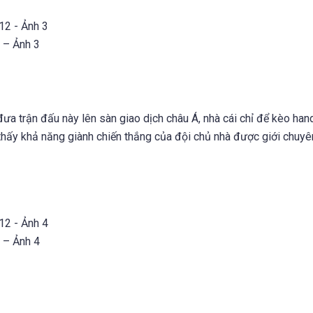
 – Ảnh 3
đưa trận đấu này lên sàn giao dịch châu Á, nhà cái chỉ để kèo han
thấy khả năng giành chiến thắng của đội chủ nhà được giới chuy
 – Ảnh 4