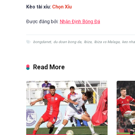
Kèo tài xỉu:
Chọn Xỉu
Được đăng bởi:
Nhận Định Bóng Đá
bongdanet
,
du doan bong da
,
Ibiza
,
Ibiza vs Malaga
,
keo nha
Read More