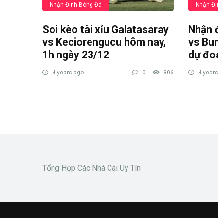
Nhận Định Bóng Đá
Nhận Đị
Soi kèo tài xỉu Galatasaray
Nhận 
vs Keciorengucu hôm nay,
vs Bur
1h ngày 23/12
dự đo
4 years ago
0
306
4 years
Tổng Hợp Các Nhà Cái Uy Tín