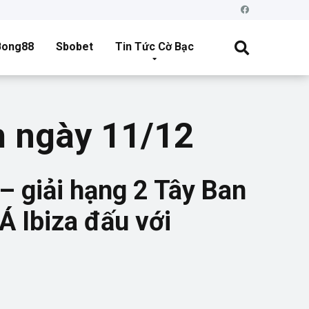
Bong88
Sbobet
Tin Tức Cờ Bạc
h ngày 11/12
– giải hạng 2 Tây Ban
Á Ibiza đấu với