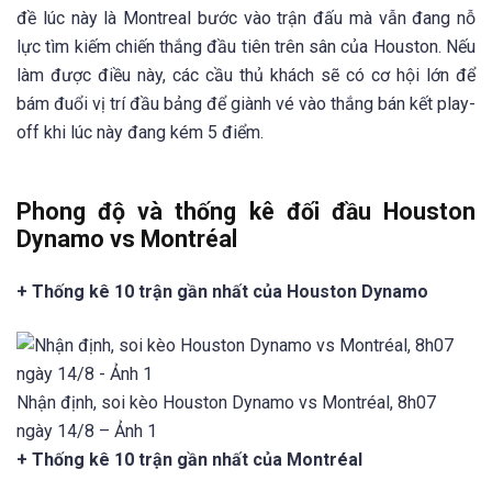
đề lúc này là Montreal bước vào trận đấu mà vẫn đang nỗ
lực tìm kiếm chiến thắng đầu tiên trên sân của Houston. Nếu
làm được điều này, các cầu thủ khách sẽ có cơ hội lớn để
bám đuổi vị trí đầu bảng để giành vé vào thắng bán kết play-
off khi lúc này đang kém 5 điểm.
Phong độ và thống kê đối đầu Houston
Dynamo vs Montréal
+ Thống kê 10 trận gần nhất của Houston Dynamo
Nhận định, soi kèo Houston Dynamo vs Montréal, 8h07
ngày 14/8 – Ảnh 1
+ Thống kê 10 trận gần nhất của Montréal