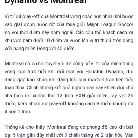
Dynamo vs Montréal
Vị trí đá play-off của Montréal vững chắc hơn nhiều khi bước
vào giai đoạn nước rút của mùa giải Major League Soccer
so với thời điểm này năm ngoái. Các cầu thủ khách cách xa
khu vực bám đuổi 10 điểm và vươn lên vị trí thứ 3 trên bảng
xếp hạng miền Đông với 40 điểm.
Montréal có cơ hội tuyệt vời để củng cố vị trí của mình trong
vòng loại trực tiếp khi đối mặt với Houston Dynamo, đội
đang gặp khó khăn, khi đang trải qua mạch 3 trận liên tiếp
toàn thua. Chính những kết quả nghèo nàn này khiến đội chủ
nhà hiện rơi xuống thứ 12 trên BXH giải miền Tây với 25
điểm, kém nhóm dự play-off khoảng cách 8 điểm nhưng đá
ít hơn 1 trận.
Thống kê cho thấy, Montreal đang có phong độ cao khi bất
bại 5 trận gần đây nhất với 3 chiến thắng và 2 trận hòa. Vấn