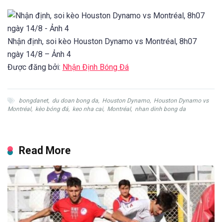
Nhận định, soi kèo Houston Dynamo vs Montréal, 8h07
ngày 14/8 – Ảnh 4
Được đăng bởi:
Nhận Định Bóng Đá
bongdanet
,
du doan bong da
,
Houston Dynamo
,
Houston Dynamo vs
Montréal
,
kèo bóng đá
,
keo nha cai
,
Montréal
,
nhan dinh bong da
Read More