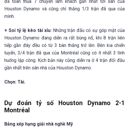
đã toàn thua 7 chuyến làm khách gần nhất tới sân của
Houston Dynamo và cũng chỉ thắng 1/3 trận đã qua của
mình.
+ Soi tỷ lệ kèo tài xỉu:
Những trận đấu có sự góp mặt của
Houston Dynamo đang diễn ra rất bùng nổ, khi 8 trận liên
tiếp gần đây đều có từ 3 bàn thắng trở lên. Bên kia chiến
tuyến, 3/4 trận đã qua của Montréal cũng có ít nhất 3 tình
huống lập công. Kịch bản này cũng diễn ra ở 4 trận đối đầu
gần nhất trên sân nhà của Houston Dynamo.
Chọn: Tài.
Dự đoán tỷ số Houston Dynamo 2-1
Montréal
Bảng xếp hạng giải nhà nghề Mỹ