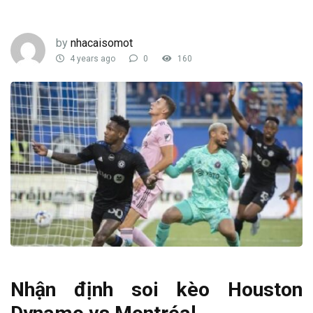
by
nhacaisomot
4 years ago
0
160
Nhận định soi kèo Houston