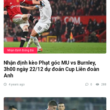
Nhận Định Bóng Đá
Nhận định kèo Phạt góc MU vs Burnley,
3h00 ngày 22/12 dự đoán Cup Liên đoàn
Anh
4 years ago
0
288