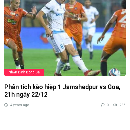
Nhận Định Bóng Đá
Phân tích kèo hiệp 1 Jamshedpur vs Goa,
21h ngày 22/12
4 years ago
0
285