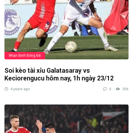
Nhận Định Bóng Đá
Soi kèo tài xỉu Galatasaray vs
Keciorengucu hôm nay, 1h ngày 23/12
4 years ago
0
306