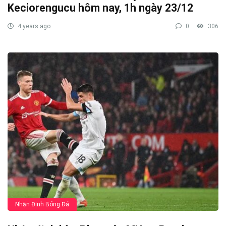
Keciorengucu hôm nay, 1h ngày 23/12
4 years ago
0
306
Nhận Định Bóng Đá