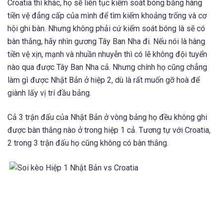
Croatia thì khác, họ sẽ liên tục kiểm soát bóng bằng hàng
tiền vệ đẳng cấp của mình để tìm kiếm khoảng trống và cơ
hội ghi bàn. Nhưng không phải cứ kiểm soát bóng là sẽ có
bàn thắng, hãy nhìn gương Tây Ban Nha đi. Nếu nói là hàng
tiền vệ xịn, mạnh và nhuần nhuyễn thì có lẽ không đội tuyển
nào qua được Tây Ban Nha cả. Nhưng chính họ cũng chẳng
làm gì được Nhật Bản ở hiệp 2, dù là rất muốn gỡ hoà để
giành lấy vị trí đầu bảng.
Cả 3 trận đấu của Nhật Bản ở vòng bảng họ đều không ghi
được bàn thắng nào ở trong hiệp 1 cả. Tương tự với Croatia,
2 trong 3 trận đấu họ cũng không có bàn thắng.