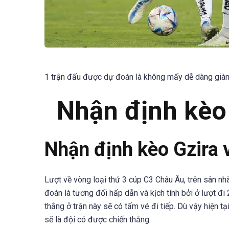
1 trận đấu được dự đoán là không mấy dễ dàng giành
Nhận định kèo
Nhận định kèo Gzira 
Lượt về vòng loại thứ 3 cúp C3 Châu Âu, trên sân nh
đoán là tương đối hấp dẫn và kịch tính bởi ở lượt đ
thắng ở trận này sẽ có tấm vé đi tiếp. Dù vậy hiện 
sẽ là đội có được chiến thắng.