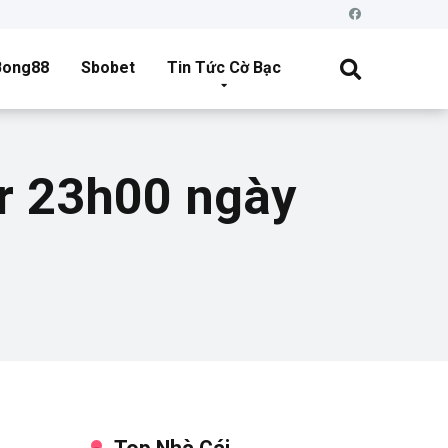
Bong88
Sbobet
Tin Tức Cờ Bạc
er 23h00 ngày