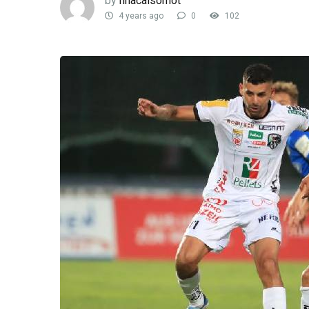
by
nhacaisomot
4 years ago
0
102