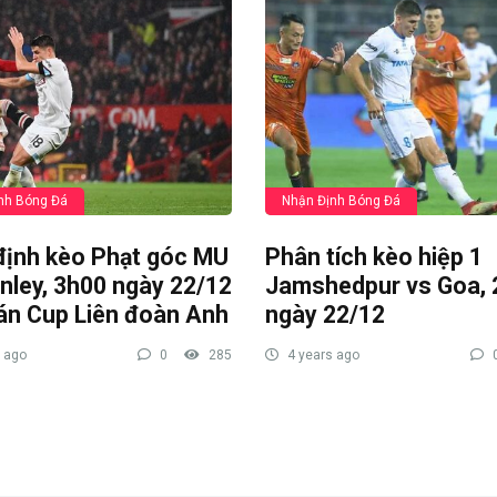
nh Bóng Đá
Nhận Định Bóng Đá
định kèo Phạt góc MU
Phân tích kèo hiệp 1
nley, 3h00 ngày 22/12
Jamshedpur vs Goa, 
án Cup Liên đoàn Anh
ngày 22/12
 ago
0
285
4 years ago