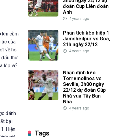
3h00 ngày 22/12 dự
đoán Cup Liên đoàn
Anh
4 years ago
Phân tích kèo hiệp 1
ờ khi cầm
Jamshedpur vs Goa,
chắc của
21h ngày 22/12
ợt về họ
4 years ago
n đấu thứ
a lép vế
Nhận định kèo
Torremolinos vs
Sevilla, 3h00 ngày
22/12 dự đoán Cúp
Nhà vua Tây Ban
Nha
4 years ago
ược đánh
ất bại
1. Hiện
Tags