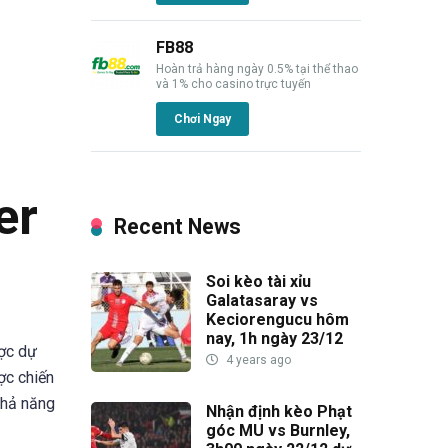
FB88
Hoàn trả hàng ngày 0.5% tại thể thao
và 1% cho casino trực tuyến
Chơi Ngay
er
Recent News
Soi kèo tài xỉu
Galatasaray vs
Keciorengucu hôm
nay, 1h ngày 23/12
ược dự
4 years ago
ợc chiến
khả năng
Nhận định kèo Phạt
góc MU vs Burnley,