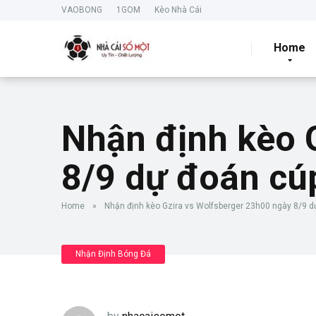
VAOBONG
1GOM
Kèo Nhà Cái
Home
Nhận định kèo 
8/9 dự đoán cú
Home
»
Nhận định kèo Gzira vs Wolfsberger 23h00 ngày 8/9 
Nhận Định Bóng Đá