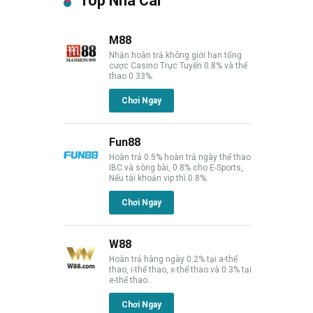
Top Nhà Cái
M88
Nhận hoàn trả không giới hạn tổng
cược Casino Trực Tuyến 0.8% và thể
thao 0.33%.
Chơi Ngay
Fun88
Hoàn trả 0.5% hoàn trả ngày thể thao
IBC và sòng bài, 0.8% cho E-Sports,.
Nếu tài khoản vip thì 0.8%.
Chơi Ngay
W88
Hoàn trả hàng ngày 0.2% tại a-thể
thao, i-thể thao, x-thể thao và 0.3% tại
e-thể thao.
Chơi Ngay