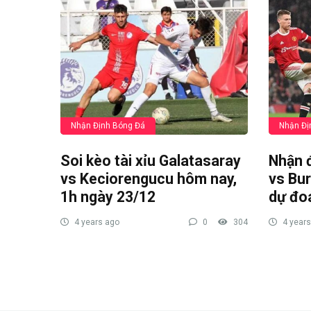
Nhận Định Bóng Đá
Nhận Đị
Soi kèo tài xỉu Galatasaray
Nhận 
vs Keciorengucu hôm nay,
vs Bur
1h ngày 23/12
dự đo
4 years ago
0
304
4 years