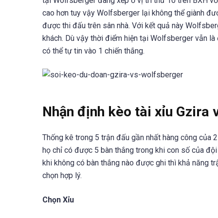
tại Wolfsberger đang xếp ở vị trí thứ 10 trên BXH v
cao hơn tuy vậy Wolfsberger lại không thể giành đượ
được thi đấu trên sân nhà. Với kết quả này Wolfsberg
khách. Dù vậy thời điểm hiện tại Wolfsberger vẫn là
có thể tự tin vào 1 chiến thắng.
Nhận định kèo tài xỉu Gzira
Thống kê trong 5 trận đấu gần nhất hàng công của 2 
họ chỉ có được 5 bàn thắng trong khi con số của đội 
khi không có bàn thắng nào được ghi thì khả năng trậ
chọn hợp lý.
Chọn Xỉu