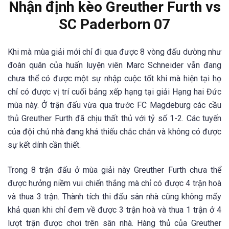
Nhận định kèo Greuther Furth vs
SC Paderborn 07
Khi mà mùa giải mới chỉ đi qua được 8 vòng đấu dường như
đoàn quân của huấn luyện viên Marc Schneider vẫn đang
chưa thể có được một sự nhập cuộc tốt khi mà hiện tại họ
chỉ có được vị trí cuối bảng xếp hạng tại giải Hạng hai Đức
mùa này. Ở trận đấu vừa qua trước FC Magdeburg các cầu
thủ Greuther Furth đã chịu thất thủ với tỷ số 1-2. Các tuyến
của đội chủ nhà đang khá thiếu chắc chắn và không có được
sự kết dính cần thiết.
Trong 8 trận đấu ở mùa giải này Greuther Furth chưa thể
được hưởng niềm vui chiến thắng mà chỉ có được 4 trận hoà
và thua 3 trận. Thành tích thi đấu sân nhà cũng không mấy
khả quan khi chỉ đem về được 3 trận hoà và thua 1 trận ở 4
lượt trận được chơi trên sân nhà. Hàng thủ của Greuther