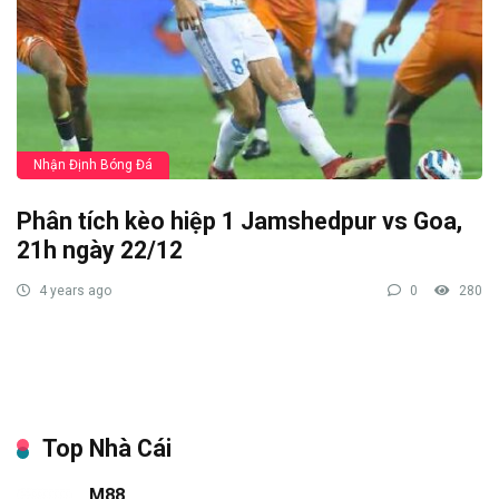
Nhận Định Bóng Đá
Phân tích kèo hiệp 1 Jamshedpur vs Goa,
21h ngày 22/12
4 years ago
0
280
Top Nhà Cái
M88