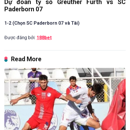
Dự đoán tỷ số Greuther Furth vs SC
Paderborn 07
1-2 (Chọn SC Paderborn 07 và Tài)
Được đăng bởi:
188bet
Read More