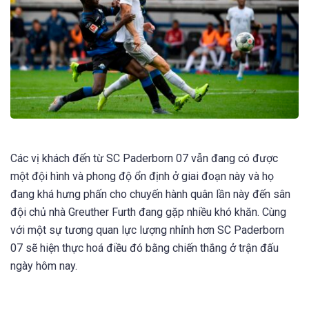
Các vị khách đến từ SC Paderborn 07 vẫn đang có được
một đội hình và phong độ ổn định ở giai đoạn này và họ
đang khá hưng phấn cho chuyến hành quân lần này đến sân
đội chủ nhà Greuther Furth đang gặp nhiều khó khăn. Cùng
với một sự tương quan lực lượng nhỉnh hơn SC Paderborn
07 sẽ hiện thực hoá điều đó bằng chiến thắng ở trận đấu
ngày hôm nay.