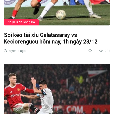
Nhận Định Bóng Đá
Soi kèo tài xỉu Galatasaray vs
Keciorengucu hôm nay, 1h ngày 23/12
4 years ago
0
304