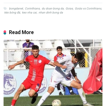
bongdanet
,
Corinthians
,
du doan bong da
,
Goias
,
Goiás vs Corinthians
,
kèo bóng đá
,
keo nha cai
,
nhan dinh bong da
Read More