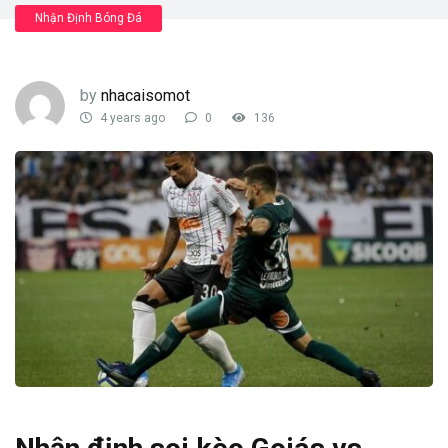
Nhận Định Bóng Đá
by
nhacaisomot
4 years ago
0
136