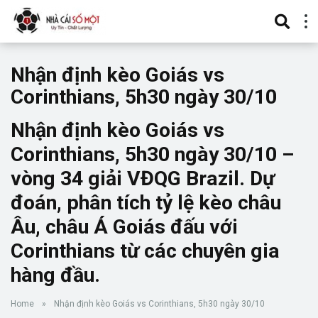
Nhận định kèo Goiás vs
Corinthians, 5h30 ngày 30/10
Nhận định kèo Goiás vs
Corinthians, 5h30 ngày 30/10 –
vòng 34 giải VĐQG Brazil. Dự
đoán, phân tích tỷ lệ kèo châu
Âu, châu Á Goiás đấu với
Corinthians từ các chuyên gia
hàng đầu.
Home
»
Nhận định kèo Goiás vs Corinthians, 5h30 ngày 30/10