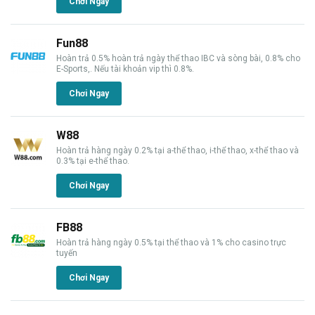
Chơi Ngay
Fun88
Hoàn trả 0.5% hoàn trả ngày thể thao IBC và sòng bài, 0.8% cho
E-Sports,. Nếu tài khoản vip thì 0.8%.
Chơi Ngay
W88
Hoàn trả hàng ngày 0.2% tại a-thể thao, i-thể thao, x-thể thao và
0.3% tại e-thể thao.
Chơi Ngay
FB88
Hoàn trả hàng ngày 0.5% tại thể thao và 1% cho casino trực
tuyến
Chơi Ngay