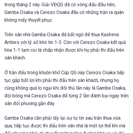
trong tháng 2 này. Giải VĐQG đã có vòng đấu đầu tiên,
Gamba Osaka và Cerezo Osaka đều có những trận ra quân
không mấy thuyết phục.
Trên sân nhà Gamba Osaka đã bất ngờ để thua Kashima
Antlers với tỷ số khó tin 1-3. Còn với Cerezo Osaka kết quả
hòa 1-1 tạm coi là chấp nhận được khi họ phải thi đấu trên
sân khách.
Ở trận đấu trong khuôn khổ Cúp QG này Cerezo Osaka tiếp
tục gặp bất lợi khi phải thi đấu trên sân khách, nhưng họ
cũng không quá lo ngại khi đối thủ lần này là Gamba Osaka,
đội bóng mà Cerezo Osaka đã từng 2 lần đánh bại ngay trên
sân đối phương gần đây.
Gamba Osaka cần phải lấy lại sự tự tin sau trận thua vừa
qua, tiếp tục được thi đấu trên sân nhà là một lợi thế khi mà