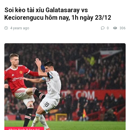
Soi kèo tài xỉu Galatasaray vs
Keciorengucu hôm nay, 1h ngày 23/12
4 years ago
0
306