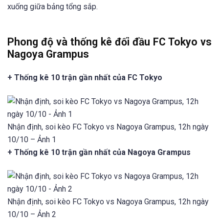
xuống giữa bảng tổng sắp.
Phong độ và thống kê đối đầu FC Tokyo vs
Nagoya Grampus
+ Thống kê 10 trận gần nhất của FC Tokyo
Nhận định, soi kèo FC Tokyo vs Nagoya Grampus, 12h ngày
10/10 – Ảnh 1
+ Thống kê 10 trận gần nhất của Nagoya Grampus
Nhận định, soi kèo FC Tokyo vs Nagoya Grampus, 12h ngày
10/10 – Ảnh 2