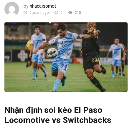
by
nhacaisomot
5 years ago
0
215
Nhận định soi kèo El Paso
Locomotive vs Switchbacks