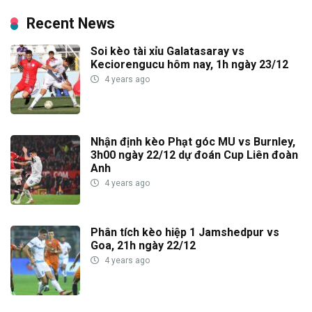
Recent News
Soi kèo tài xỉu Galatasaray vs
Keciorengucu hôm nay, 1h ngày 23/12
4 years ago
Nhận định kèo Phạt góc MU vs Burnley,
3h00 ngày 22/12 dự đoán Cup Liên đoàn
Anh
4 years ago
Phân tích kèo hiệp 1 Jamshedpur vs
Goa, 21h ngày 22/12
4 years ago