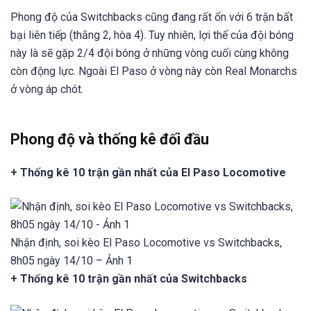
Phong độ của Switchbacks cũng đang rất ổn với 6 trận bất
bại liên tiếp (thắng 2, hòa 4). Tuy nhiên, lợi thế của đội bóng
này là sẽ gặp 2/4 đội bóng ở những vòng cuối cùng không
còn động lực. Ngoài El Paso ở vòng này còn Real Monarchs
ở vòng áp chót.
Phong độ và thống kê đối đầu
+ Thống kê 10 trận gần nhất của El Paso Locomotive
Nhận định, soi kèo El Paso Locomotive vs Switchbacks,
8h05 ngày 14/10 – Ảnh 1
+ Thống kê 10 trận gần nhất của Switchbacks