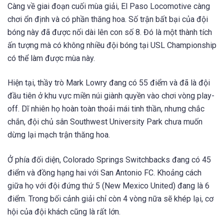
Càng về giai đoạn cuối mùa giải, El Paso Locomotive càng
chơi ổn định và có phần thăng hoa. Số trận bất bại của đội
bóng này đã được nối dài lên con số 8. Đó là một thành tích
ấn tượng mà có không nhiều đội bóng tại USL Championship
có thể làm được mùa này.
Hiện tại, thầy trò Mark Lowry đang có 55 điểm và đã là đội
đầu tiên ở khu vực miền núi giành quyền vào chơi vòng play-
off. Dĩ nhiên họ hoàn toàn thoải mái tinh thần, nhưng chắc
chắn, đội chủ sân Southwest University Park chưa muốn
dừng lại mạch trận thăng hoa.
Ở phía đối diện, Colorado Springs Switchbacks đang có 45
điểm và đồng hạng hai với San Antonio FC. Khoảng cách
giữa họ với đội đứng thứ 5 (New Mexico United) đang là 6
điểm. Trong bối cảnh giải chỉ còn 4 vòng nữa sẽ khép lại, cơ
hội của đội khách cũng là rất lớn.