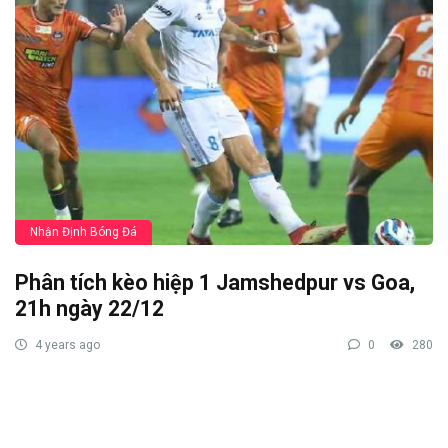
Nhận Định Bóng Đá
Phân tích kèo hiệp 1 Jamshedpur vs Goa,
21h ngày 22/12
4 years ago
0
280