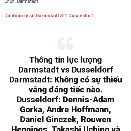
Chọn: Darmstadt.
Dự đoán tỷ số Darmstadt 3-1 Dusseldorf
Thông tin lực lượng
Darmstadt vs Dusseldorf
Darmstadt
: Không có sự thiếu
vắng đáng tiếc nào.
Dusseldorf
: Dennis-Adam
Gorka, Andre Hoffmann,
Daniel Ginczek, Rouwen
Hennings, Takashi Uchino và