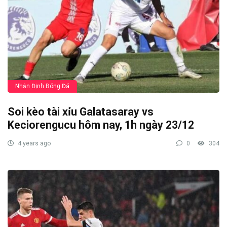
Nhận Định Bóng Đá
Soi kèo tài xỉu Galatasaray vs
Keciorengucu hôm nay, 1h ngày 23/12
4 years ago
0
304