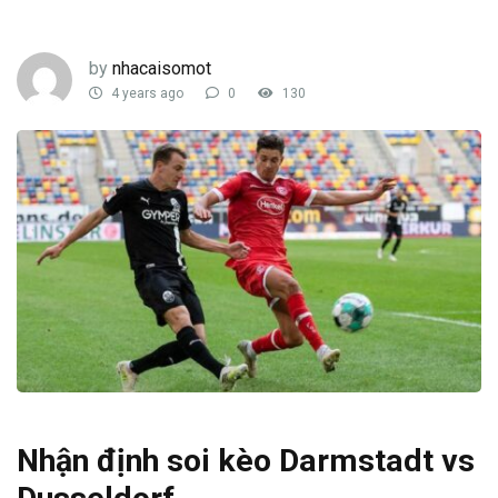
by
nhacaisomot
4 years ago
0
130
Nhận định soi kèo Darmstadt vs