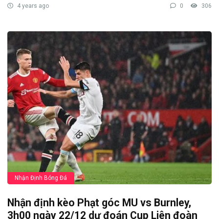
4 years ago
0
306
Nhận Định Bóng Đá
Nhận định kèo Phạt góc MU vs Burnley,
3h00 ngày 22/12 dự đoán Cup Liên đoàn