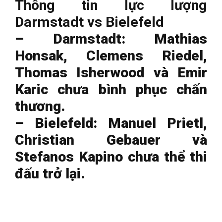
Thông tin lực lượng
Darmstadt vs Bielefeld
– Darmstadt: Mathias
Honsak, Clemens Riedel,
Thomas Isherwood và Emir
Karic chưa bình phục chấn
thương.
– Bielefeld: Manuel Prietl,
Christian Gebauer và
Stefanos Kapino chưa thể thi
đấu trở lại.