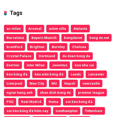
Tags
ac milan
Arsenal
aston villa
Atalanta
Barcelona
Bayern Munich
bongdanet
bong da net
brentford
Brighton
Burnley
Chelsea
Crystal Palace
Dortmund
du doan bong da
Everton
Inter Milan
Juventus
keo nha cai
kèo bóng đá
kèo xiên bóng đá
Leeds
Leicester
Liverpool
Man City
MU
Napoli
newcastle
ngoai hang anh
nhan dinh bong da
premier league
PSG
Real Madrid
Roma
soi kèo bóng đá
soi kèo bóng đá hôm nay
southampton
Tottenham