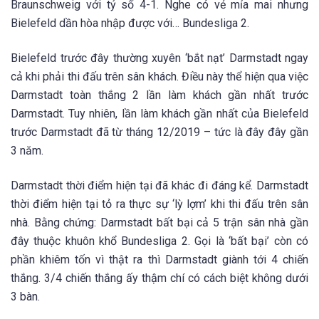
Braunschweig với tỷ số 4-1. Nghe có vẻ mỉa mai nhưng
Bielefeld dần hòa nhập được với… Bundesliga 2.
Bielefeld trước đây thường xuyên ‘bắt nạt’ Darmstadt ngay
cả khi phải thi đấu trên sân khách. Điều này thể hiện qua việc
Darmstadt toàn thắng 2 lần làm khách gần nhất trước
Darmstadt. Tuy nhiên, lần làm khách gần nhất của Bielefeld
trước Darmstadt đã từ tháng 12/2019 – tức là đây đây gần
3 năm.
Darmstadt thời điểm hiện tại đã khác đi đáng kể. Darmstadt
thời điểm hiện tại tỏ ra thực sự ‘lỳ lợm’ khi thi đấu trên sân
nhà. Bằng chứng: Darmstadt bất bại cả 5 trận sân nhà gần
đây thuộc khuôn khổ Bundesliga 2. Gọi là ‘bất bại’ còn có
phần khiêm tốn vì thật ra thì Darmstadt giành tới 4 chiến
thắng. 3/4 chiến thắng ấy thậm chí có cách biệt không dưới
3 bàn.