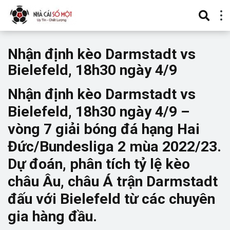
Nhận định kèo Darmstadt vs
Bielefeld, 18h30 ngày 4/9
Nhận định kèo Darmstadt vs
Bielefeld, 18h30 ngày 4/9 –
vòng 7 giải bóng đá hạng Hai
Đức/Bundesliga 2 mùa 2022/23.
Dự đoán, phân tích tỷ lệ kèo
châu Âu, châu Á trận Darmstadt
đấu với Bielefeld từ các chuyên
gia hàng đầu.