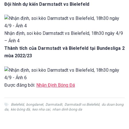
Đội hình dự kiến Darmstadt vs Bielefeld
Nhận định, soi kèo Darmstadt vs Bielefeld, 18h30 ngày 4/9
– Ảnh 4
Thành tích của Darmstadt và Bielefeld tại Bundesliga 2
mùa 2022/23
Được đăng bởi:
Nhận Định Bóng Đá
Bielefeld
,
bongdanet
,
Darmstadt
,
Darmstadt vs Bielefeld
,
du doan bong
da
,
kèo bóng đá
,
keo nha cai
,
nhan dinh bong da