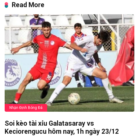
Read More
Nhận Định Bóng Đá
Soi kèo tài xỉu Galatasaray vs
Keciorengucu hôm nay, 1h ngày 23/12