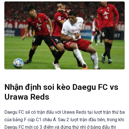
Nhận định soi kèo Daegu FC vs
Urawa Reds
Daegu FC sẽ có trận đấu với Urawa Reds tại lượt trận thứ ba
của bảng F cúp C1 châu Á. Sau 2 lượt trận đầu tiên, trong khi
Daegu FC mới có 3 điểm và đứng thứ nhì ở bảng đấu thì