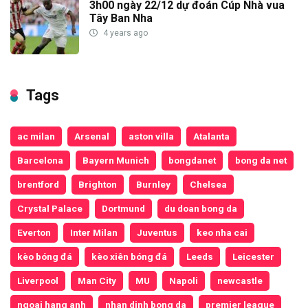
3h00 ngày 22/12 dự đoán Cúp Nhà vua
Tây Ban Nha
4 years ago
Tags
ac milan
Arsenal
aston villa
Atalanta
Barcelona
Bayern Munich
bongdanet
bong da net
brentford
Brighton
Burnley
Chelsea
Crystal Palace
Dortmund
du doan bong da
Everton
Inter Milan
Juventus
keo nha cai
kèo bóng đá
kèo xiên bóng đá
Leeds
Leicester
Liverpool
Man City
MU
Napoli
newcastle
ngoai hang anh
nhan dinh bong da
premier league