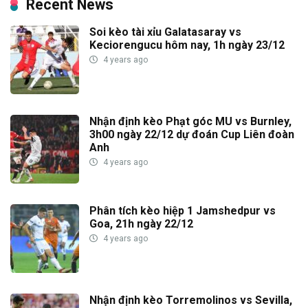
Recent News
Soi kèo tài xỉu Galatasaray vs
Keciorengucu hôm nay, 1h ngày 23/12
4 years ago
Nhận định kèo Phạt góc MU vs Burnley,
3h00 ngày 22/12 dự đoán Cup Liên đoàn
Anh
4 years ago
Phân tích kèo hiệp 1 Jamshedpur vs
Goa, 21h ngày 22/12
4 years ago
Nhận định kèo Torremolinos vs Sevilla,