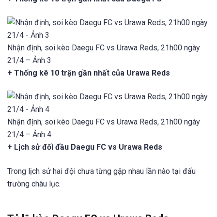
Nhận định, soi kèo Daegu FC vs Urawa Reds, 21h00 ngày
21/4 – Ảnh 3
+ Thống kê 10 trận gần nhất của Urawa Reds
Nhận định, soi kèo Daegu FC vs Urawa Reds, 21h00 ngày
21/4 – Ảnh 4
+ Lịch sử đối đầu Daegu FC vs Urawa Reds
Trong lịch sử hai đội chưa từng gặp nhau lần nào tại đấu
trường châu lục.