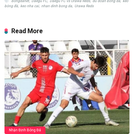
bongdanet
,
Daegu FC
,
Daegu FC vs Urawa Reds
,
du doan bong da
,
kèo
bóng đá
,
keo nha cai
,
nhan dinh bong da
,
Urawa Reds
Read More
Nhận Định Bóng Đá