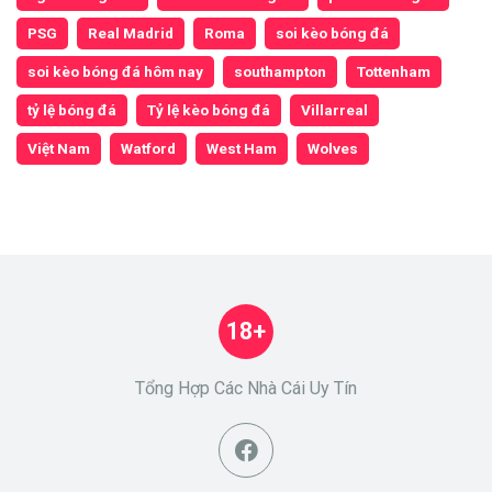
PSG
Real Madrid
Roma
soi kèo bóng đá
soi kèo bóng đá hôm nay
southampton
Tottenham
tỷ lệ bóng đá
Tỷ lệ kèo bóng đá
Villarreal
Việt Nam
Watford
West Ham
Wolves
18+
Tổng Hợp Các Nhà Cái Uy Tín