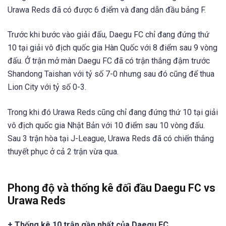
Urawa Reds đã có được 6 điểm và đang dẫn đầu bảng F.
Trước khi bước vào giải đấu, Daegu FC chỉ đang đứng thứ
10 tại giải vô địch quốc gia Hàn Quốc với 8 điểm sau 9 vòng
đấu. Ở trận mở màn Daegu FC đã có trận thắng đậm trước
Shandong Taishan với tỷ số 7-0 nhưng sau đó cũng để thua
Lion City với tỷ số 0-3.
Trong khi đó Urawa Reds cũng chỉ đang đứng thứ 10 tại giải
vô địch quốc gia Nhật Bản với 10 điểm sau 10 vòng đấu.
Sau 3 trận hòa tại J-League, Urawa Reds đã có chiến thắng
thuyết phục ở cả 2 trận vừa qua.
Phong độ và thống kê đối đầu Daegu FC vs
Urawa Reds
+ Thống kê 10 trận gần nhất của Daegu FC