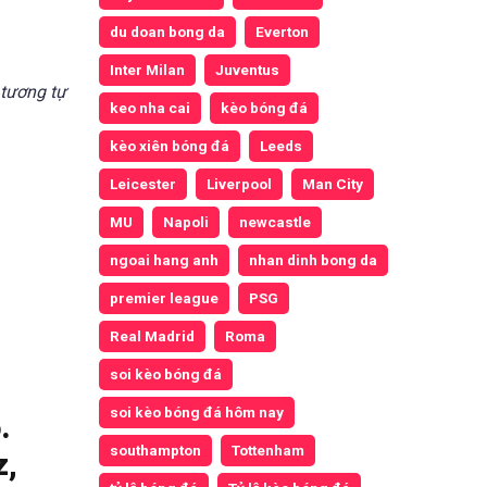
du doan bong da
Everton
Inter Milan
Juventus
 tương tự
keo nha cai
kèo bóng đá
kèo xiên bóng đá
Leeds
Leicester
Liverpool
Man City
MU
Napoli
newcastle
ngoai hang anh
nhan dinh bong da
premier league
PSG
Real Madrid
Roma
soi kèo bóng đá
soi kèo bóng đá hôm nay
.
southampton
Tottenham
z,