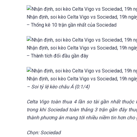
Nhận định, soi kèo Celta Vigo vs Sociedad, 19h ng
– Thống kê 10 trận gần nhất của Sociedad
Nhận định, soi kèo Celta Vigo vs Sociedad, 19h ng
– Thành tích đối đầu gần đây
Nhận định, soi kèo Celta Vigo vs Sociedad, 19h ng
– Soi tỷ lệ kèo châu Á (0:1/4)
Celta Vigo toàn thua 4 lần so tài gần nhất thuộc
trong khi Sociedad toàn thắng 3 trận gần đây thuộ
thành phương án mang tới nhiều niềm tin hơn cho g
Chọn: Sociedad