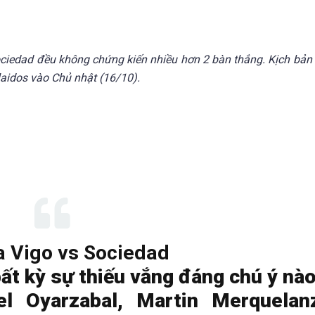
Sociedad đều không chứng kiến nhiều hơn 2 bàn thắng. Kịch bản
alaidos vào Chủ nhật (16/10).
ta Vigo vs Sociedad
ất kỳ sự thiếu vắng đáng chú ý nào
l Oyarzabal, Martin Merquelan