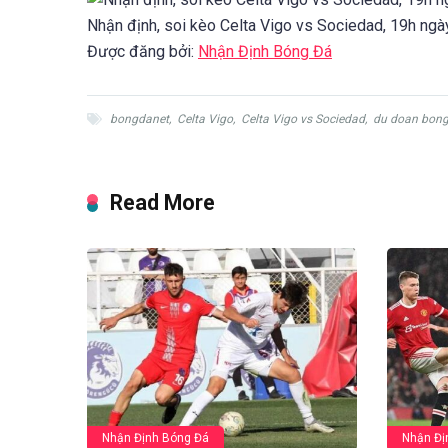
Nhận định, soi kèo Celta Vigo vs Sociedad, 19h ng
Được đăng bởi:
Nhận Định Bóng Đá
bongdanet
,
Celta Vigo
,
Celta Vigo vs Sociedad
,
du doan bong
Read More
Nhận Định Bóng Đá
Nhận Đị