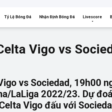
Tỷ Lệ Bóng Đá
Nhận Định Bóng Đá
Livescore
Celta Vigo vs Socie
Vigo vs Sociedad, 19h00 n
a/LaLiga 2022/23. Dự đoán,
Celta Vigo đấu với Socieda