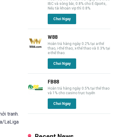
IBC và sòng bài, 0.8% cho E-Sports,.
Nếu tài khoản vip thì 0.8%.
Chơi Ngay
W88
Hoàn trả hàng ngày 0.2% tại a-thể
thao, i-thể thao, x-thể thao và 0.3% tại
e-thể thao.
Chơi Ngay
FB88
Hoàn trả hàng ngày 0.5% tại thể thao
và 1% cho casino trực tuyến
Chơi Ngay
ởi tranh.
ha/LaLiga
Recent News