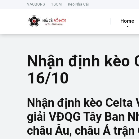
VAOBONG
1GOM
Kèo Nhà Cái
Home
Nhận định kèo 
16/10
Nhận định kèo Celta 
giải VĐQG Tây Ban Nh
châu Âu, châu Á trận 