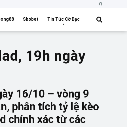
Bong88
Sbobet
Tin Tức Cờ Bạc
dad, 19h ngày
gày 16/10 – vòng 9
 phân tích tỷ lệ kèo
d chính xác từ các