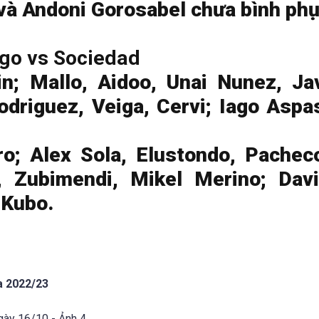
à Andoni Gorosabel chưa bình ph
igo vs Sociedad
n; Mallo, Aidoo, Unai Nunez, Ja
odriguez, Veiga, Cervi; Iago Aspa
o; Alex Sola, Elustondo, Pachec
 Zubimendi, Mikel Merino; Dav
 Kubo.
a 2022/23