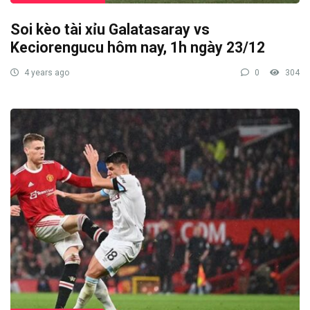
Soi kèo tài xỉu Galatasaray vs
Keciorengucu hôm nay, 1h ngày 23/12
4 years ago
0
304