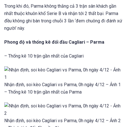
Trong khi đó, Parma không thắng cả 3 trận sân khách gần
nhất thuộc khuôn khổ Serie B và nhận tới 2 thất bại. Parma
đều không ghi bàn trong chuỗi 3 lần ‘đem chuông đi đánh xứ
người’ này.
Phong độ và thống kê đối đầu Cagliari – Parma
– Thống kê 10 trận gần nhất của Cagliari
Nhận định, soi kèo Cagliari vs Parma, 0h ngày 4/12 – Ảnh 1
– Thống kê 10 trận gần nhất của Parma
Nhận định, soi kèo Cagliari vs Parma, 0h ngày 4/12 – Ảnh 2