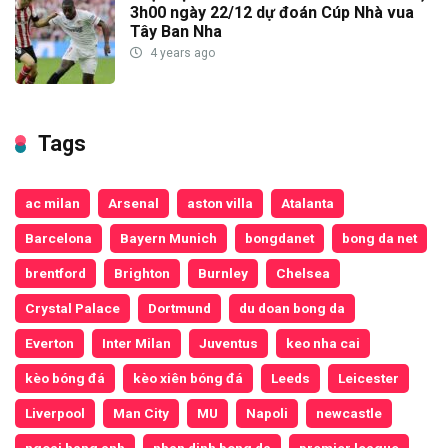
3h00 ngày 22/12 dự đoán Cúp Nhà vua
Tây Ban Nha
4 years ago
Tags
ac milan
Arsenal
aston villa
Atalanta
Barcelona
Bayern Munich
bongdanet
bong da net
brentford
Brighton
Burnley
Chelsea
Crystal Palace
Dortmund
du doan bong da
Everton
Inter Milan
Juventus
keo nha cai
kèo bóng đá
kèo xiên bóng đá
Leeds
Leicester
Liverpool
Man City
MU
Napoli
newcastle
ngoai hang anh
nhan dinh bong da
premier league