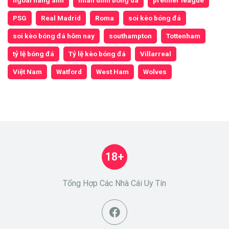
PSG
Real Madrid
Roma
soi kèo bóng đá
soi kèo bóng đá hôm nay
southampton
Tottenham
tỷ lệ bóng đá
Tỷ lệ kèo bóng đá
Villarreal
Việt Nam
Watford
West Ham
Wolves
18+
Tổng Hợp Các Nhà Cái Uy Tín