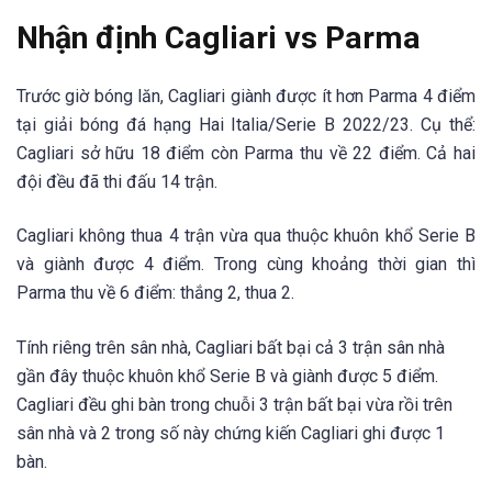
Nhận định Cagliari vs Parma
Trước giờ bóng lăn, Cagliari giành được ít hơn Parma 4 điểm
tại giải bóng đá hạng Hai Italia/Serie B 2022/23. Cụ thể:
Cagliari sở hữu 18 điểm còn Parma thu về 22 điểm. Cả hai
đội đều đã thi đấu 14 trận.
Cagliari không thua 4 trận vừa qua thuộc khuôn khổ Serie B
và giành được 4 điểm. Trong cùng khoảng thời gian thì
Parma thu về 6 điểm: thắng 2, thua 2.
Tính riêng trên sân nhà, Cagliari bất bại cả 3 trận sân nhà
gần đây thuộc khuôn khổ Serie B và giành được 5 điểm.
Cagliari đều ghi bàn trong chuỗi 3 trận bất bại vừa rồi trên
sân nhà và 2 trong số này chứng kiến Cagliari ghi được 1
bàn.