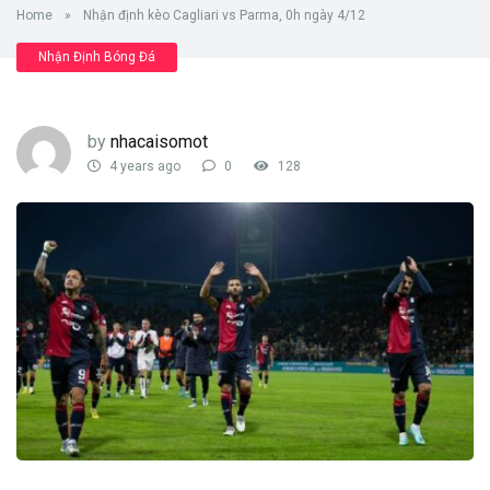
Home
»
Nhận định kèo Cagliari vs Parma, 0h ngày 4/12
Nhận Định Bóng Đá
by
nhacaisomot
4 years ago
0
128