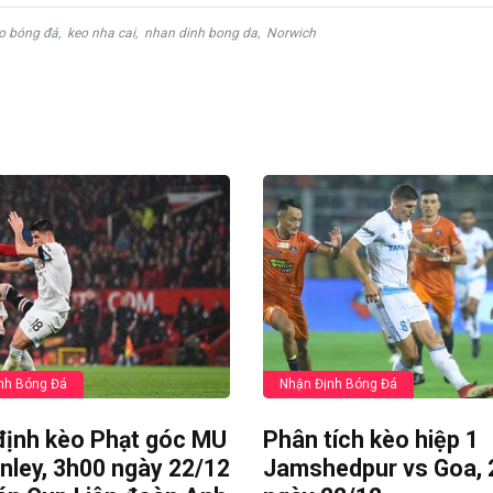
o bóng đá
,
keo nha cai
,
nhan dinh bong da
,
Norwich
nh Bóng Đá
Nhận Định Bóng Đá
định kèo Phạt góc MU
Phân tích kèo hiệp 1
nley, 3h00 ngày 22/12
Jamshedpur vs Goa, 