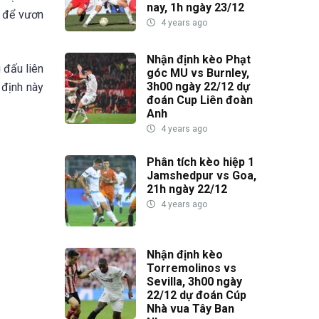
nay, 1h ngày 23/12
9 để vươn
4 years ago
Nhận định kèo Phạt
 đấu liên
góc MU vs Burnley,
3h00 ngày 22/12 dự
 định này
đoán Cup Liên đoàn
Anh
4 years ago
Phân tích kèo hiệp 1
Jamshedpur vs Goa,
21h ngày 22/12
4 years ago
Nhận định kèo
Torremolinos vs
Sevilla, 3h00 ngày
22/12 dự đoán Cúp
Nhà vua Tây Ban