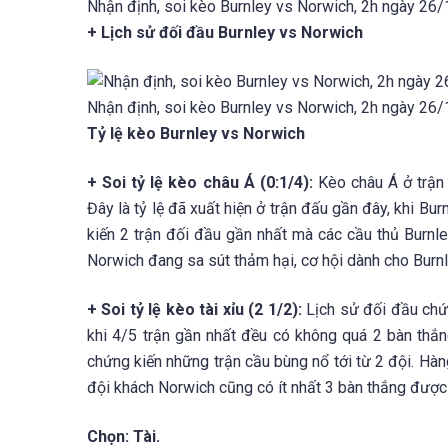
Nhận định, soi kèo Burnley vs Norwich, 2h ngày 26/
+ Lịch sử đối đầu Burnley vs Norwich
Nhận định, soi kèo Burnley vs Norwich, 2h ngày 26/
Tỷ lệ kèo Burnley vs Norwich
+ Soi tỷ lệ kèo châu Á (0:1/4):
Kèo châu Á ở trận 
Đây là tỷ lệ đã xuất hiện ở trận đấu gần đây, khi B
kiến 2 trận đối đầu gần nhất mà các cầu thủ Burnle
Norwich đang sa sút thảm hại, cơ hội dành cho Burnle
+ Soi tỷ lệ kèo tài xỉu (2 1/2):
Lịch sử đối đầu chứ
khi 4/5 trận gần nhất đều có không quá 2 bàn thắng
chứng kiến những trận cầu bùng nổ tới từ 2 đội. Hàng
đội khách Norwich cũng có ít nhất 3 bàn thắng được 
Chọn: Tài.