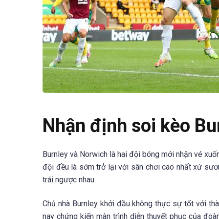
Nhận định soi kèo Bu
Burnley và Norwich là hai đội bóng mới nhận vé xuốn
đội đều là sớm trở lại với sân chơi cao nhất xứ sươ
trái ngược nhau.
Chủ nhà Burnley khởi đầu không thực sự tốt với thàn
nay chứng kiến màn trình diễn thuyết phục của đoà