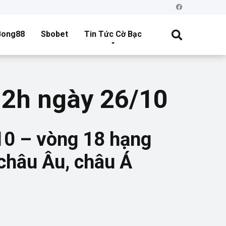
Bong88
Sbobet
Tin Tức Cờ Bạc
 2h ngày 26/10
10 – vòng 18 hạng
 châu Âu, châu Á