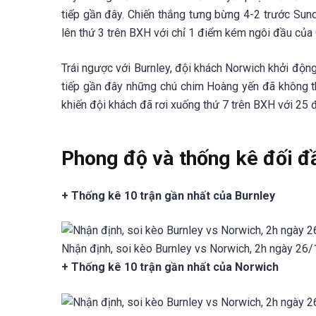
tiếp gần đây. Chiến thắng tưng bừng 4-2 trước Sun
lên thứ 3 trên BXH với chỉ 1 điểm kém ngôi đầu của
Trái ngược với Burnley, đội khách Norwich khởi động
tiếp gần đây những chú chim Hoàng yến đã không thể
khiến đội khách đã rơi xuống thứ 7 trên BXH với 25
Phong độ và thống kê đối đ
+ Thống kê 10 trận gần nhất của Burnley
Nhận định, soi kèo Burnley vs Norwich, 2h ngày 26/
+ Thống kê 10 trận gần nhất của Norwich