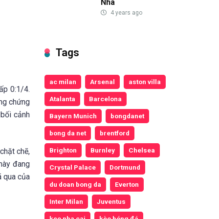
Nha
4 years ago
Tags
ac milan
Arsenal
aston villa
ấp 0:1/4.
Atalanta
Barcelona
ũng chứng
 bối cảnh
Bayern Munich
bongdanet
bong da net
brentford
Brighton
Burnley
Chelsea
chặt chẽ,
 này đang
Crystal Palace
Dortmund
ã qua của
du doan bong da
Everton
Inter Milan
Juventus
keo nha cai
kèo bóng đá