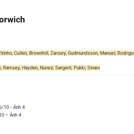
Norwich
Vitinho; Cullen, Brownhill; Zaroury, Gudmundsson, Manuel; Rodrig
s; Ramsey, Hayden, Nunez; Sargent, Pukki, Sinani
10 – Ảnh 4