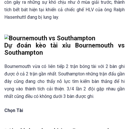
còn gây ra những sự khó chịu như ở mùa giải trước, thành
tích bết bát hiện tại khiến cả chiếc ghế HLV của ông Ralph
Hasenhuttl đang bị lung lay.
Dự đoán kèo tài xỉu Bournemouth vs
Southampton
Bournemouth vừa có liên tiếp 2 trận bóng tài với 2 bàn ghi
được ở cả 2 trận gần nhất. Southampton những trận đấu gần
đây cũng đang cho thấy nỗ lực tìm kiếm bàn thắng để hi
vọng vào thành tích cải thiện. 3/4 lần 2 đội gặp nhau gần
nhất cũng đều có không dưới 3 bàn được ghi.
Chọn Tài