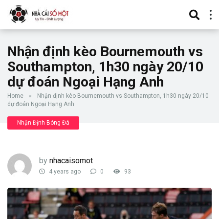
Nhận định kèo Bournemouth vs
Southampton, 1h30 ngày 20/10
dự đoán Ngoại Hạng Anh
Home
»
Nhận định kèo Bournemouth vs Southampton, 1h30 ngày 20/10
dự đoán Ngoại Hạng Anh
Nhận Định Bóng Đá
by
nhacaisomot
4 years ago
0
93