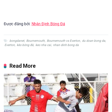
Được đăng bởi:
Nhận Định Bóng Đá
bongdanet
,
Bournemouth
,
Bournemouth vs Everton
,
du doan bong da
,
Everton
,
kèo bóng đá
,
keo nha cai
,
nhan dinh bong da
Read More