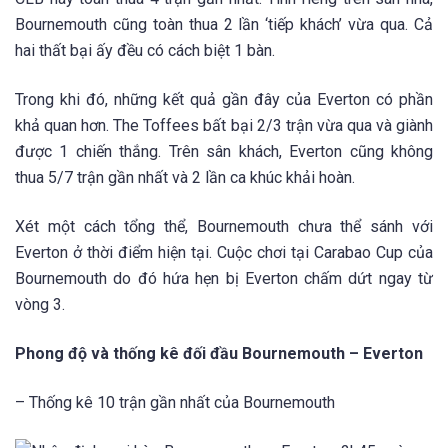
Bournemouth cũng toàn thua 2 lần ‘tiếp khách’ vừa qua. Cả
hai thất bại ấy đều có cách biệt 1 bàn.
Trong khi đó, những kết quả gần đây của Everton có phần
khả quan hơn. The Toffees bất bại 2/3 trận vừa qua và giành
được 1 chiến thắng. Trên sân khách, Everton cũng không
thua 5/7 trận gần nhất và 2 lần ca khúc khải hoàn.
Xét một cách tổng thể, Bournemouth chưa thể sánh với
Everton ở thời điểm hiện tại. Cuộc chơi tại Carabao Cup của
Bournemouth do đó hứa hẹn bị Everton chấm dứt ngay từ
vòng 3.
Phong độ và thống kê đối đầu Bournemouth – Everton
– Thống kê 10 trận gần nhất của Bournemouth