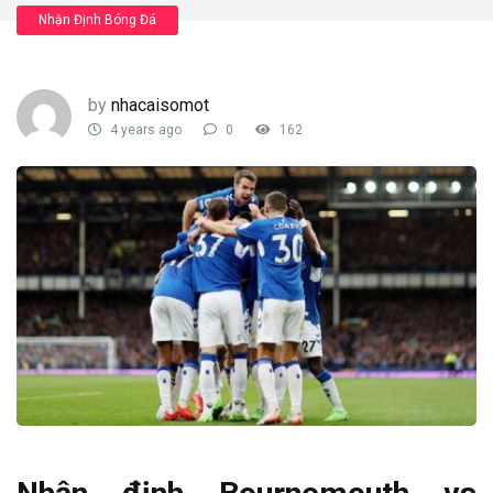
Nhận Định Bóng Đá
by
nhacaisomot
4 years ago
0
162