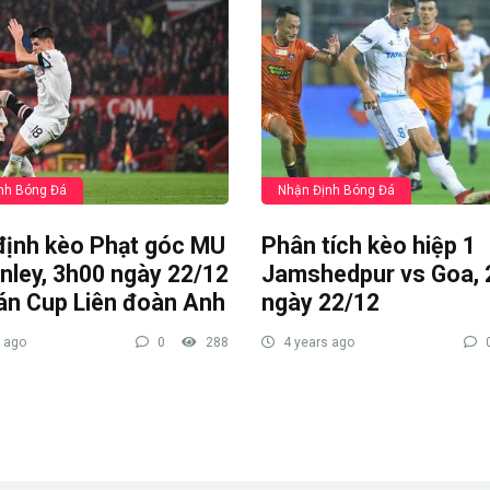
nh Bóng Đá
Nhận Định Bóng Đá
định kèo Phạt góc MU
Phân tích kèo hiệp 1
nley, 3h00 ngày 22/12
Jamshedpur vs Goa, 
án Cup Liên đoàn Anh
ngày 22/12
 ago
0
288
4 years ago