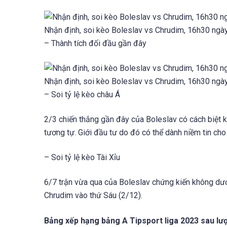
Nhận định, soi kèo Boleslav vs Chrudim, 16h30 ngà
– Thành tích đối đầu gần đây
Nhận định, soi kèo Boleslav vs Chrudim, 16h30 ngà
– Soi tỷ lệ kèo châu Á
2/3 chiến thắng gần đây của Boleslav có cách biệt 
tương tự. Giới đầu tư do đó có thể dành niềm tin ch
– Soi tỷ lệ kèo Tài Xỉu
6/7 trận vừa qua của Boleslav chứng kiến không dưới
Chrudim vào thứ Sáu (2/12).
Bảng xếp hạng bảng A Tipsport liga 2023 sau lượ