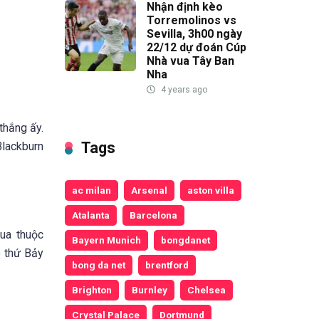
Nhận định kèo
Torremolinos vs
Sevilla, 3h00 ngày
22/12 dự đoán Cúp
Nhà vua Tây Ban
Nha
4 years ago
thắng ấy.
Tags
Blackburn
ac milan
Arsenal
aston villa
Atalanta
Barcelona
ua thuộc
Bayern Munich
bongdanet
o thứ Bảy
bong da net
brentford
Brighton
Burnley
Chelsea
Crystal Palace
Dortmund