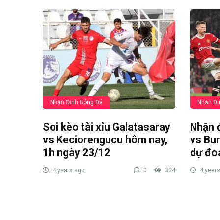
Nhận Định Bóng Đá
Nhận Đị
Soi kèo tài xỉu Galatasaray
Nhận 
vs Keciorengucu hôm nay,
vs Bur
1h ngày 23/12
dự đo
4 years ago
0
304
4 years