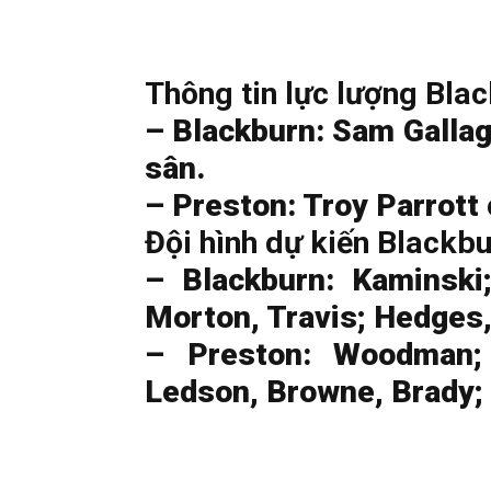
Thông tin lực lượng Bla
– Blackburn: Sam Gallag
sân.
– Preston: Troy Parrott
Đội hình dự kiến Blackb
– Blackburn: Kaminski;
Morton, Travis; Hedges,
– Preston: Woodman; 
Ledson, Browne, Brady;