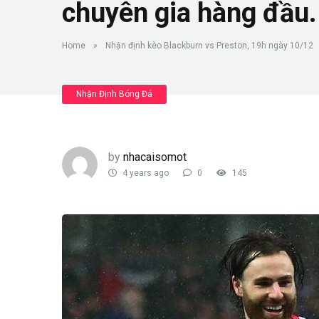
chuyên gia hàng đầu.
Home
»
Nhận định kèo Blackburn vs Preston, 19h ngày 10/12
Nhận Định Bóng Đá
by
nhacaisomot
4 years ago
0
145