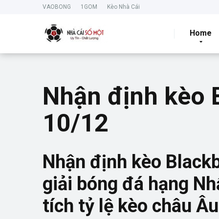
VAOBONG
1GOM
Kèo Nhà Cái
Home
Nhận định kèo 
10/12
Nhận định kèo Blackb
giải bóng đá hạng N
tích tỷ lệ kèo châu Â