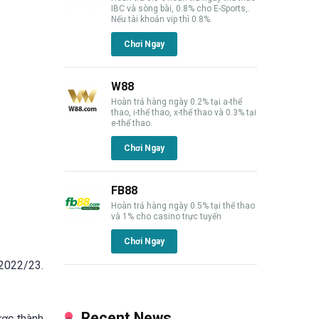
IBC và sòng bài, 0.8% cho E-Sports,.
Nếu tài khoản vip thì 0.8%.
Chơi Ngay
W88
Hoàn trả hàng ngày 0.2% tại a-thể
thao, i-thể thao, x-thể thao và 0.3% tại
e-thể thao.
Chơi Ngay
FB88
Hoàn trả hàng ngày 0.5% tại thể thao
và 1% cho casino trực tuyến
Chơi Ngay
 2022/23.
Recent News
ược thành