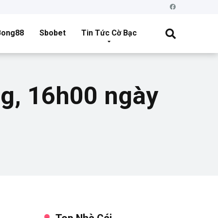
Bong88
Sbobet
Tin Tức Cờ Bạc
ng, 16h00 ngày