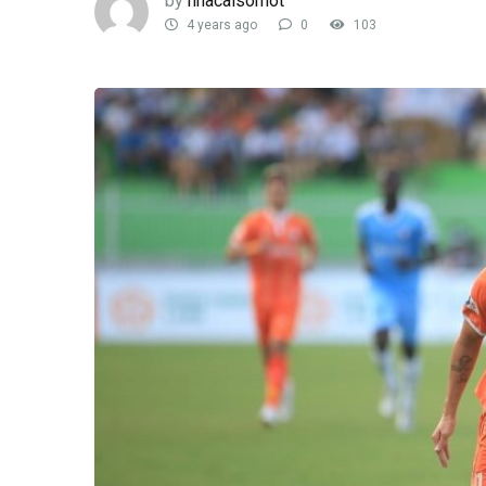
by
nhacaisomot
4 years ago
0
103