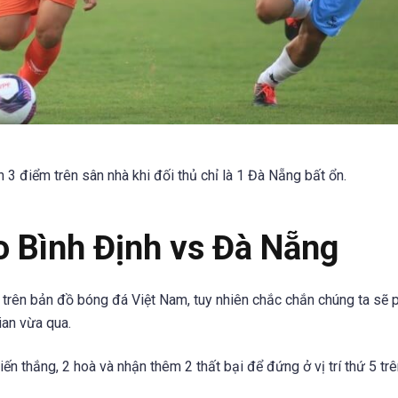
ẹn 3 điểm trên sân nhà khi đối thủ chỉ là 1 Đà Nẵng bất ổn.
èo
Bình Định vs Đà Nẵng
n trên bản đồ bóng đá Việt Nam, tuy nhiên chắc chắn chúng ta sẽ 
ian vừa qua.
ến thắng, 2 hoà và nhận thêm 2 thất bại để đứng ở vị trí thứ 5 tr