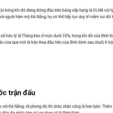
ội bóng khi đó đang đứng đầu trên bảng xếp hạng là SLNA với tỷ
và người hâm mộ Đà Nẵng, họ có thể tiếp tục duy trì niềm vui đó 
 sở hữu tỷ lệ Thắng kèo ở mức dưới 35%, trong khi đó của Bình Đ
u vừa qua mới là trận thua đầu tiên của Bình Định sau chuỗi 6 trậ
ớc trận đấu
 so với Đà Nẵng, về phong độ thì chắc chắn cũng là hơn luôn. Thêm
 đắn đo nhiều làm gì lựa chọn sẽ là Bình Định.