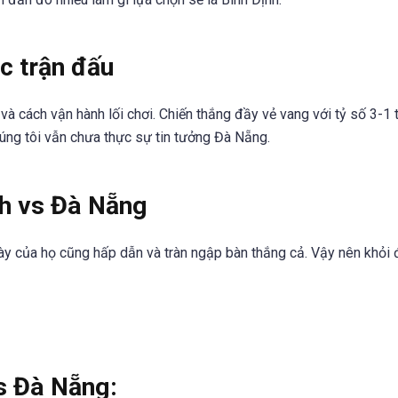
c trận đấu
 và cách vận hành lối chơi. Chiến thắng đầy vẻ vang với tỷ số 3-1 
úng tôi vẫn chưa thực sự tin tưởng Đà Nẵng.
h vs Đà Nẵng
này của họ cũng hấp dẫn và tràn ngập bàn thắng cả. Vậy nên khỏi
s Đà Nẵng: