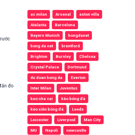
ac milan
Arsenal
aston villa
Atalanta
Barcelona
Bayern Munich
bongdanet
trước
bong da net
brentford
Brighton
Burnley
Chelsea
Crystal Palace
Dortmund
du doan bong da
Everton
 đắn đo
Inter Milan
Juventus
keo nha cai
kèo bóng đá
kèo xiên bóng đá
Leeds
Leicester
Liverpool
Man City
MU
Napoli
newcastle