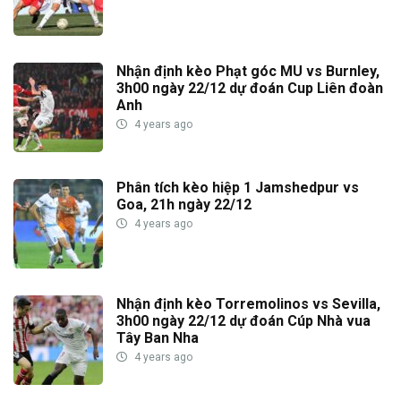
Nhận định kèo Phạt góc MU vs Burnley,
3h00 ngày 22/12 dự đoán Cup Liên đoàn
Anh
4 years ago
Phân tích kèo hiệp 1 Jamshedpur vs
Goa, 21h ngày 22/12
4 years ago
Nhận định kèo Torremolinos vs Sevilla,
3h00 ngày 22/12 dự đoán Cúp Nhà vua
Tây Ban Nha
4 years ago