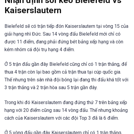
Nhận định soi kèo Bielefeld vs
Kaiserslautern
Bielefeld sẽ có trận tiếp đón Kaiserslautern tại vòng 15 của
giải hạng nhì Đức. Sau 14 vòng đấu Bielefeld mới chỉ có
được 11 điểm, đang phải đứng bét bảng xếp hạng và còn
kém nhóm cá đội trụ hạng 4 điểm.
Ở 5 trận đấu gần đây Bielefeld cũng chỉ có 1 trận thắng, để
thua 4 trận còn lại bao gồm cả trận thua tại cúp quốc gia.
Thế nhưng trên sân nhà đội bóng lại đang thi đấu khá tốt với
3 trận thắng và 2 trận hòa sau 5 trận gần đây.
Trong khi đó Kaiserslautern đang đứng thứ 7 trên bảng xếp
hạng với 20 điểm cũng sau 14 vòng đấu. Thế nhưng khoảng
cách của Kaiserslautern với các đội Top 3 đã là 6 điểm.
Ở 5 vòng đấu gần đây Kaiserslautern chỉ có 1 trận thắng,