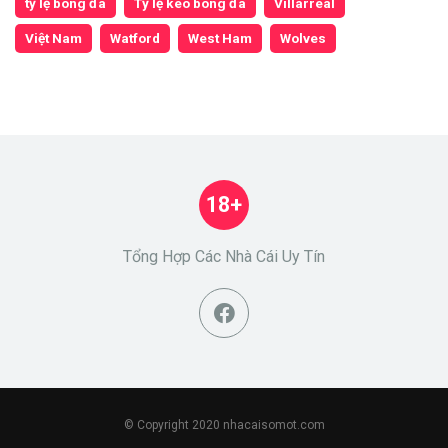
tỷ lệ bóng đá
Tỷ lệ kèo bóng đá
Villarreal
Việt Nam
Watford
West Ham
Wolves
18+
Tổng Hợp Các Nhà Cái Uy Tín
© Copyright 2020 nhacaisomot.com