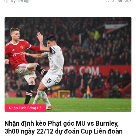
4 years ago
0
306
Nhận Định Bóng Đá
Nhận định kèo Phạt góc MU vs Burnley,
3h00 ngày 22/12 dự đoán Cup Liên đoàn