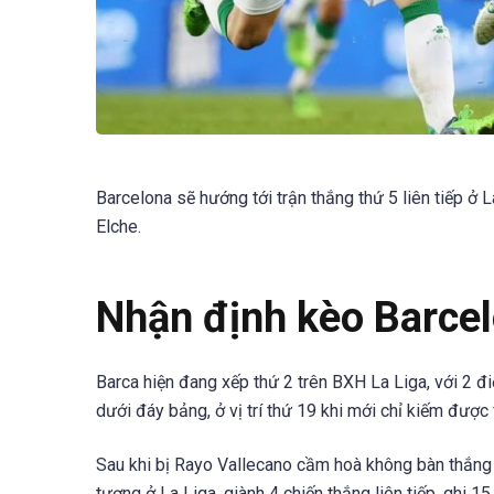
Barcelona sẽ hướng tới trận thắng thứ 5 liên tiếp ở L
Elche.
Nhận định kèo Barcel
Barca hiện đang xếp thứ 2 trên BXH La Liga, với 2 
dưới đáy bảng, ở vị trí thứ 19 khi mới chỉ kiếm được
Sau khi bị Rayo Vallecano cầm hoà không bàn thắn
tượng ở La Liga, giành 4 chiến thắng liên tiếp, ghi 15