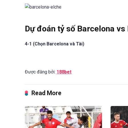
Dự đoán tỷ số Barcelona vs
4-1 (Chọn Barcelona và Tài)
Được đăng bởi:
188bet
Read More