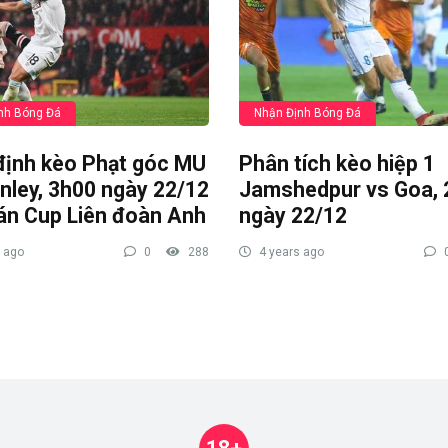
nh Bóng Đá
Nhận Định Bóng Đá
định kèo Phạt góc MU
Phân tích kèo hiệp 1
nley, 3h00 ngày 22/12
Jamshedpur vs Goa, 
án Cup Liên đoàn Anh
ngày 22/12
 ago
0
288
4 years ago