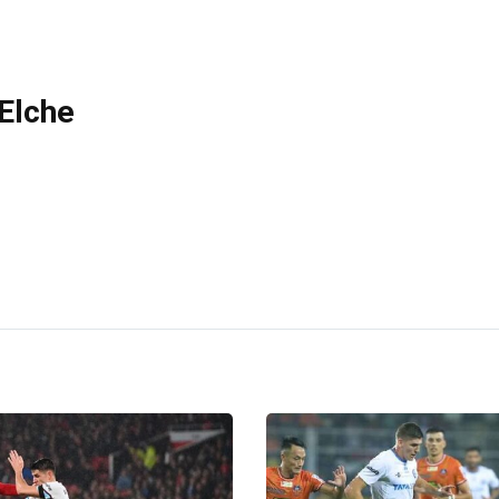
 Elche