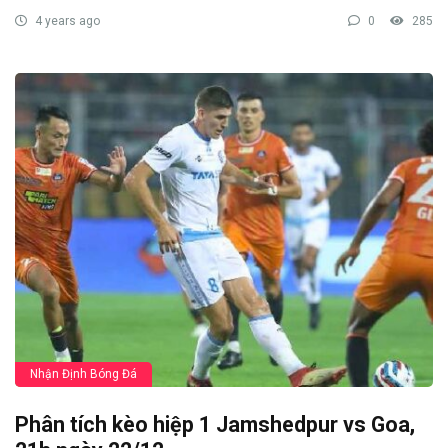
4 years ago
0
285
Nhận Định Bóng Đá
Phân tích kèo hiệp 1 Jamshedpur vs Goa,