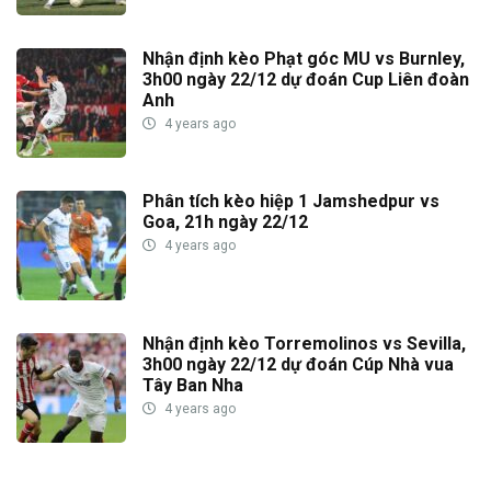
Nhận định kèo Phạt góc MU vs Burnley,
3h00 ngày 22/12 dự đoán Cup Liên đoàn
Anh
4 years ago
Phân tích kèo hiệp 1 Jamshedpur vs
Goa, 21h ngày 22/12
4 years ago
Nhận định kèo Torremolinos vs Sevilla,
3h00 ngày 22/12 dự đoán Cúp Nhà vua
Tây Ban Nha
4 years ago