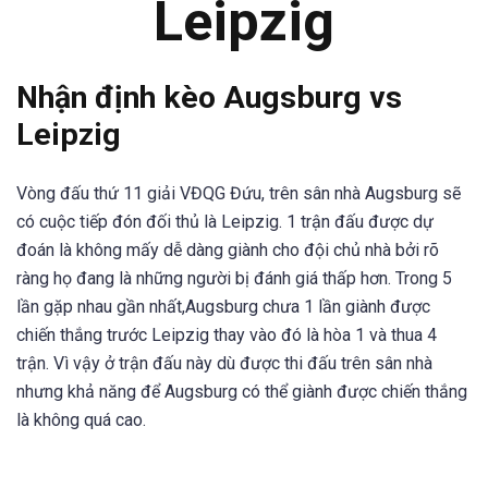
Leipzig
Nhận định kèo Augsburg vs
Leipzig
Vòng đấu thứ 11 giải VĐQG Đứu, trên sân nhà Augsburg sẽ
có cuộc tiếp đón đối thủ là Leipzig. 1 trận đấu được dự
đoán là không mấy dễ dàng giành cho đội chủ nhà bởi rõ
ràng họ đang là những người bị đánh giá thấp hơn. Trong 5
lần gặp nhau gần nhất,Augsburg chưa 1 lần giành được
chiến thắng trước Leipzig thay vào đó là hòa 1 và thua 4
trận. Vì vậy ở trận đấu này dù được thi đấu trên sân nhà
nhưng khả năng để Augsburg có thể giành được chiến thắng
là không quá cao.