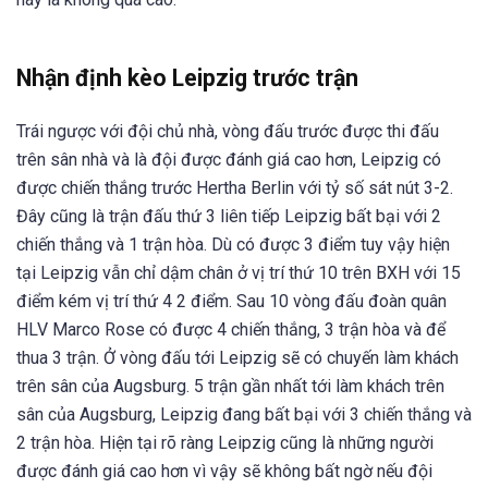
Nhận định kèo Leipzig trước trận
Trái ngược với đội chủ nhà, vòng đấu trước được thi đấu
trên sân nhà và là đội được đánh giá cao hơn, Leipzig có
được chiến thắng trước Hertha Berlin với tỷ số sát nút 3-2.
Đây cũng là trận đấu thứ 3 liên tiếp Leipzig bất bại với 2
chiến thắng và 1 trận hòa. Dù có được 3 điểm tuy vậy hiện
tại Leipzig vẫn chỉ dậm chân ở vị trí thứ 10 trên BXH với 15
điểm kém vị trí thứ 4 2 điểm. Sau 10 vòng đấu đoàn quân
HLV Marco Rose có được 4 chiến thắng, 3 trận hòa và để
thua 3 trận. Ở vòng đấu tới Leipzig sẽ có chuyến làm khách
trên sân của Augsburg. 5 trận gần nhất tới làm khách trên
sân của Augsburg, Leipzig đang bất bại với 3 chiến thắng và
2 trận hòa. Hiện tại rõ ràng Leipzig cũng là những người
được đánh giá cao hơn vì vậy sẽ không bất ngờ nếu đội