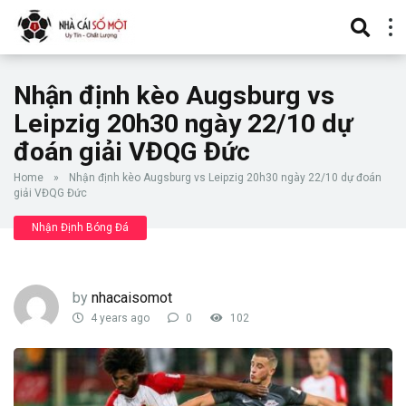
Nhận định kèo Augsburg vs
Leipzig 20h30 ngày 22/10 dự
đoán giải VĐQG Đức
Home
»
Nhận định kèo Augsburg vs Leipzig 20h30 ngày 22/10 dự đoán
giải VĐQG Đức
Nhận Định Bóng Đá
by
nhacaisomot
4 years ago
0
102