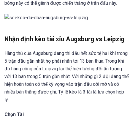
bóng này có thể giành được chiến thắng ở trận đấu này.
Nhận định kèo tài xỉu Augsburg vs Leipzig
Hàng thủ của Augsburg đang thi đấu hết sức tệ hại khi trong
5 trận đấu gần nhất họ phải nhận tới 13 bàn thua. Trong khi
đó hàng công của Leipzig lại thể hiện tương đối ấn tượng
với 13 bàn trong 5 trận gần nhất. Với những gì 2 đội đang thể
hiện hoàn toàn có thể kỳ vọng vào trận đấu cởi mở và có
nhiều bàn thắng được ghi. Tỷ lệ kèo là 3 tài là lựa chọn hợp
lý.
Chọn Tài