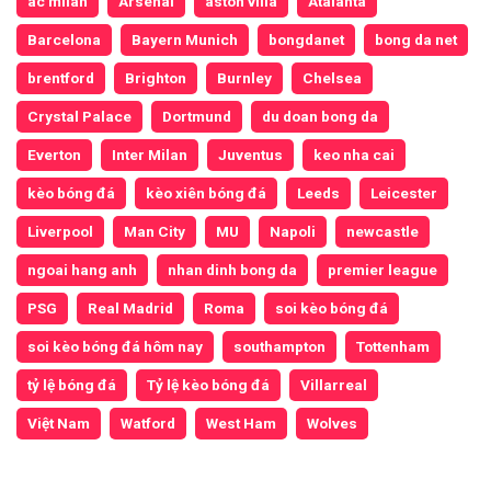
ac milan
Arsenal
aston villa
Atalanta
Barcelona
Bayern Munich
bongdanet
bong da net
brentford
Brighton
Burnley
Chelsea
Crystal Palace
Dortmund
du doan bong da
Everton
Inter Milan
Juventus
keo nha cai
kèo bóng đá
kèo xiên bóng đá
Leeds
Leicester
Liverpool
Man City
MU
Napoli
newcastle
ngoai hang anh
nhan dinh bong da
premier league
PSG
Real Madrid
Roma
soi kèo bóng đá
soi kèo bóng đá hôm nay
southampton
Tottenham
tỷ lệ bóng đá
Tỷ lệ kèo bóng đá
Villarreal
Việt Nam
Watford
West Ham
Wolves