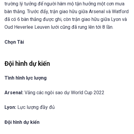
trường lý tưởng để người hâm mộ tận hưởng một cơn mưa
bàn thắng. Trước đấy, trận giao hữu giữa Arsenal và Watford
đã có 6 bàn thắng được ghi, còn trận giao hữu giữa Lyon và
Oud Heverlee Leuven lưới cũng đã rung lên tới 8 lần.
Chọn Tài
Đội hình dự kiến
Tình hình lực lượng
Arsenal:
Vắng các ngôi sao dự World Cup 2022
Lyon:
Lực lượng đầy đủ
Đội hình dự kiến