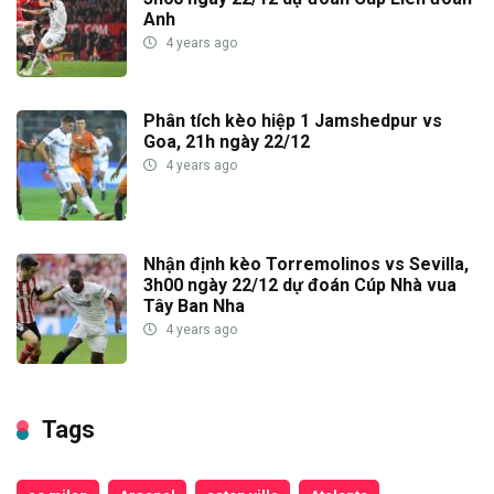
Anh
4 years ago
Phân tích kèo hiệp 1 Jamshedpur vs
Goa, 21h ngày 22/12
4 years ago
Nhận định kèo Torremolinos vs Sevilla,
3h00 ngày 22/12 dự đoán Cúp Nhà vua
Tây Ban Nha
4 years ago
Tags