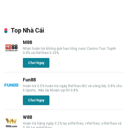
Top Nhà Cái
M88
Nhận hoàn trả không giới hạn tổng cược Casino Trực Tuyến
0.8% và thể thao 0.33%.
Chơi Ngay
Fun88
Hoàn trả 0.5% hoàn trả ngày thể thao IBC và sòng bài, 0.8% cho
E-Sports,. Nếu tài khoản vip thì 0.8%.
Chơi Ngay
W88
Hoàn trả hàng ngày 0.2% tại a-thể thao, i-thể thao, x-thể thao và
0.3% tại e-thể thao.