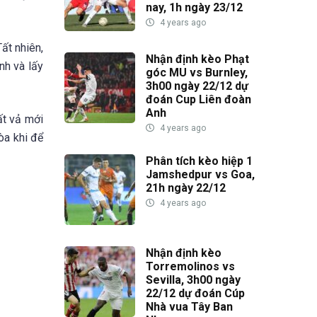
nay, 1h ngày 23/12
4 years ago
ất nhiên,
Nhận định kèo Phạt
nh và lấy
góc MU vs Burnley,
3h00 ngày 22/12 dự
đoán Cup Liên đoàn
Anh
ất vả mới
4 years ago
òa khi để
Phân tích kèo hiệp 1
Jamshedpur vs Goa,
21h ngày 22/12
4 years ago
Nhận định kèo
Torremolinos vs
Sevilla, 3h00 ngày
22/12 dự đoán Cúp
Nhà vua Tây Ban