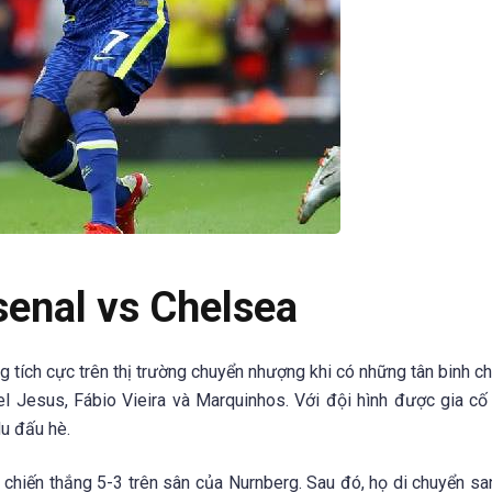
senal vs Chelsea
 tích cực trên thị trường chuyển nhượng khi có những tân binh ch
el Jesus, Fábio Vieira và Marquinhos. Với đội hình được gia cố
du đấu hè.
 chiến thắng 5-3 trên sân của Nurnberg. Sau đó, họ di chuyển s