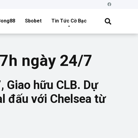
Bong88
Sbobet
Tin Tức Cờ Bạc
 7h ngày 24/7
7, Giao hữu CLB. Dự
al đấu với Chelsea từ