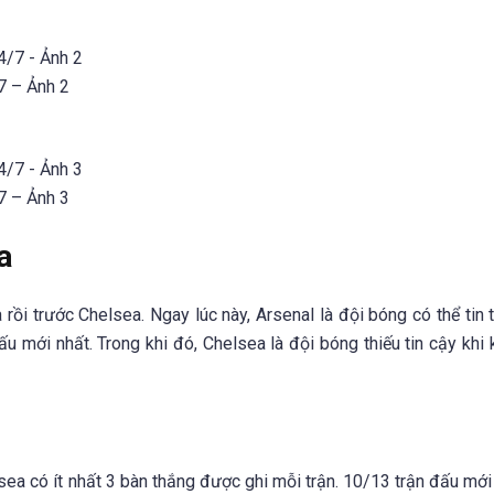
7 – Ảnh 2
7 – Ảnh 3
a
 rồi trước Chelsea. Ngay lúc này, Arsenal là đội bóng có thể tin 
u mới nhất. Trong khi đó, Chelsea là đội bóng thiếu tin cậy khi k
lsea có ít nhất 3 bàn thắng được ghi mỗi trận. 10/13 trận đấu mới