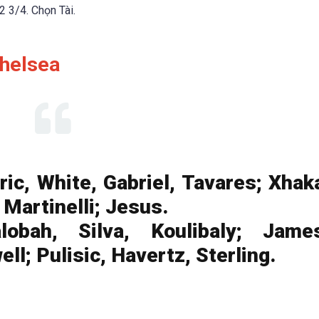
2 3/4. Chọn Tài.
Chelsea
ic, White, Gabriel, Tavares; Xhak
Martinelli; Jesus.
obah, Silva, Koulibaly; Jame
ll; Pulisic, Havertz, Sterling.