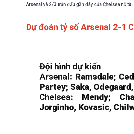
Arsenal và 2/3 trận đấu gần đây của Chelsea nổ tài 
Dự đoán tỷ số Arsenal 2-1 
Đội hình dự kiến
Arsenal
: Ramsdale; Cedr
Partey; Saka, Odegaard, 
Chelsea
: Mendy; Chal
Jorginho, Kovasic, Chilwe