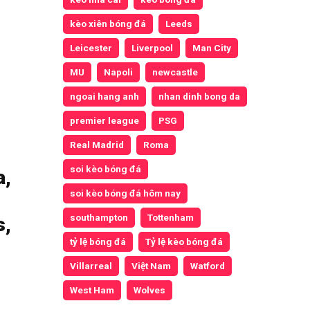
kèo xiên bóng đá
Leeds
Leicester
Liverpool
Man City
MU
Napoli
newcastle
ngoai hang anh
nhan dinh bong da
premier league
PSG
Real Madrid
Roma
soi kèo bóng đá
a,
soi kèo bóng đá hôm nay
southampton
Tottenham
s,
tỷ lệ bóng đá
Tỷ lệ kèo bóng đá
Villarreal
Việt Nam
Watford
West Ham
Wolves