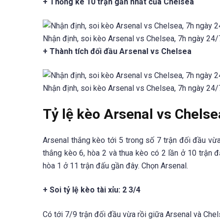
+ Thống kê 10 trận gần nhất của Chelsea
Nhận định, soi kèo Arsenal vs Chelsea, 7h ngày 24/
+ Thành tích đối đầu Arsenal vs Chelsea
Nhận định, soi kèo Arsenal vs Chelsea, 7h ngày 24/
Tỷ lệ kèo Arsenal vs Chelse
Arsenal thắng kèo tới 5 trong số 7 trận đối đầu vừa
thắng kèo 6, hòa 2 và thua kèo có 2 lần ở 10 trận đấ
hòa 1 ở 11 trận đấu gần đây. Chọn Arsenal.
+ Soi tỷ lệ kèo tài xỉu: 2 3/4
Có tới 7/9 trận đối đầu vừa rồi giữa Arsenal và Che