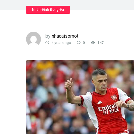
Nhận Định Bóng Đá
by
nhacaisomot
4 years ago
0
147