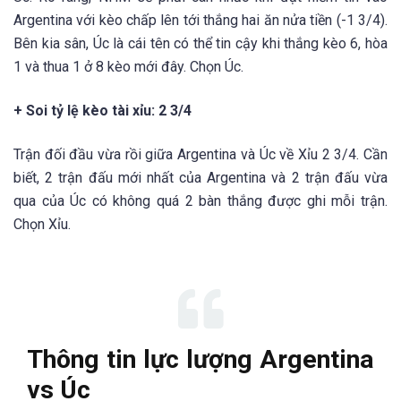
Argentina với kèo chấp lên tới thắng hai ăn nửa tiền (-1 3/4).
Bên kia sân, Úc là cái tên có thể tin cậy khi thắng kèo 6, hòa
1 và thua 1 ở 8 kèo mới đây. Chọn Úc.
+ Soi tỷ lệ kèo tài xỉu: 2 3/4
Trận đối đầu vừa rồi giữa Argentina và Úc về Xỉu 2 3/4. Cần
biết, 2 trận đấu mới nhất của Argentina và 2 trận đấu vừa
qua của Úc có không quá 2 bàn thắng được ghi mỗi trận.
Chọn Xỉu.
Thông tin lực lượng Argentina
vs Úc