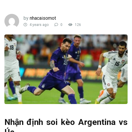
by
nhacaisomot
4 years ago
0
126
Nhận định soi kèo Argentina vs