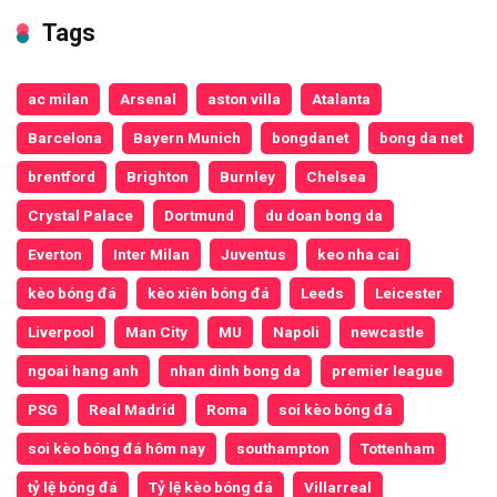
Tags
ac milan
Arsenal
aston villa
Atalanta
Barcelona
Bayern Munich
bongdanet
bong da net
brentford
Brighton
Burnley
Chelsea
Crystal Palace
Dortmund
du doan bong da
Everton
Inter Milan
Juventus
keo nha cai
kèo bóng đá
kèo xiên bóng đá
Leeds
Leicester
Liverpool
Man City
MU
Napoli
newcastle
ngoai hang anh
nhan dinh bong da
premier league
PSG
Real Madrid
Roma
soi kèo bóng đá
soi kèo bóng đá hôm nay
southampton
Tottenham
tỷ lệ bóng đá
Tỷ lệ kèo bóng đá
Villarreal