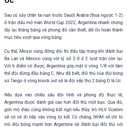
Úc
Sau cú sảy chân tai nạn trước Saudi Arabia (thua ngược 1-2)
ở trận đấu mở màn World Cup 2022, Argentina nhanh chóng
lấy lại thăng bằng và phong độ cần thiết, để rồi hoàn thành
mục tiêu vượt qua vòng bảng.
Cụ thể, Messi cùng đồng đội thi đấu tập trung khi đánh bại
Ba Lan và Mexico cùng với tỷ số 2-0 ở 2 lượt trận còn lại.
Với 6 điểm có được, Argentina góp mặt ở vòng 1/8 với tâm
thế đội đứng đầu bảng C. Như đã biết, đối thủ của đội bóng
xứ Tango ở vòng knock out sẽ là đội xếp thứ 2 bảng D là Úc.
Nếu dựa vào chiều sâu đội hình và phong độ thực tế,
Argentina được đánh giá cao hơn đối thủ một bạc. Qua đó,
giới mộ điệu cũng không bất ngờ nếu thầy trò HLV Scaloni
sẽ có vé đi tiếp vào vòng tứ kết. Có chăng, NHM sẽ chỉ tò
mò đội bóng mạnh hơn Argentina sẽ đánh bại đối thủ với