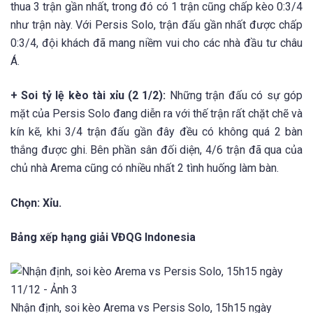
thua 3 trận gần nhất, trong đó có 1 trận cũng chấp kèo 0:3/4
như trận này. Với Persis Solo, trận đấu gần nhất được chấp
0:3/4, đội khách đã mang niềm vui cho các nhà đầu tư châu
Á.
+ Soi tỷ lệ kèo tài xỉu (2 1/2):
Những trận đấu có sự góp
mặt của Persis Solo đang diễn ra với thế trận rất chặt chẽ và
kín kẽ, khi 3/4 trận đấu gần đây đều có không quá 2 bàn
thắng được ghi. Bên phần sân đối diện, 4/6 trận đã qua của
chủ nhà Arema cũng có nhiều nhất 2 tình huống làm bàn.
Chọn: Xỉu.
Bảng xếp hạng giải VĐQG Indonesia
Nhận định, soi kèo Arema vs Persis Solo, 15h15 ngày