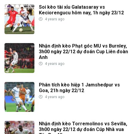
Soi kèo tài xỉu Galatasaray vs
Keciorengucu hôm nay, 1h ngày 23/12
4 years ago
Nhận định kèo Phạt góc MU vs Burnley,
3h00 ngày 22/12 dự đoán Cup Liên đoàn
Anh
4 years ago
Phân tích kèo hiệp 1 Jamshedpur vs
Goa, 21h ngày 22/12
4 years ago
Nhận định kèo Torremolinos vs Sevilla,
3h00 ngày 22/12 dự đoán Cúp Nhà vua