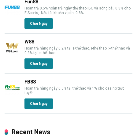
Fun88
Hoàn trả 0.5% hoàn trả ngày thể thao IBC và sòng bài, 0.8% cho
E-Sports,. Nếu tài khoản vip thì 0.8%.
Chơi Ngay
W88
Hoàn trả hàng ngày 0.2% tại a-thể thao, i-thể thao, x-thể thao và
0.3% tại e-thể thao.
Chơi Ngay
FB88
Hoàn trả hàng ngày 0.5% tại thể thao và 1% cho casino trực
tuyến
Chơi Ngay
Recent News