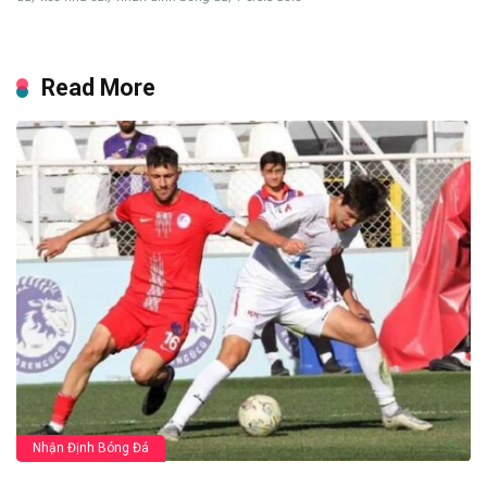
Read More
Nhận Định Bóng Đá