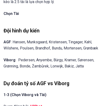
kèo là 2.5 tài là lựa chọn hợp lý.
Chọn Tài
Đội hình dự kiến
AGF
: Hansen, Munksgaard, Kristensen, Tingager, Kahl,
Wilshere, Poulsen, Brandhof, Bundu, Mortensen, Grønbæk
Viborg
:
Pedersen, Anyembe, Bürgy, Kramer, Sørensen,
Grønning, Bonde, Žambůrek, Lonwijk, Bakiz, Jatta
Dự đoán tỷ số AGF vs Viborg
1-3 (Chọn Viborg và Tài)