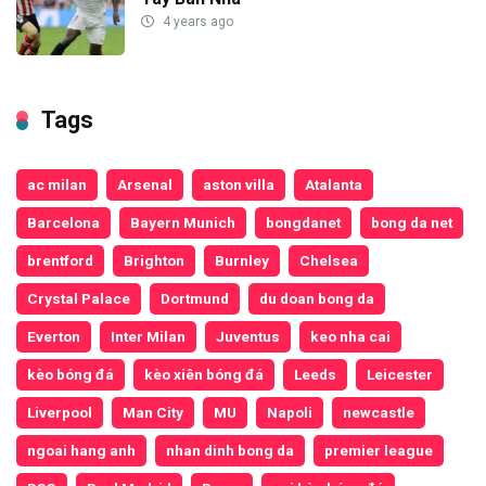
4 years ago
Tags
ac milan
Arsenal
aston villa
Atalanta
Barcelona
Bayern Munich
bongdanet
bong da net
brentford
Brighton
Burnley
Chelsea
Crystal Palace
Dortmund
du doan bong da
Everton
Inter Milan
Juventus
keo nha cai
kèo bóng đá
kèo xiên bóng đá
Leeds
Leicester
Liverpool
Man City
MU
Napoli
newcastle
ngoai hang anh
nhan dinh bong da
premier league