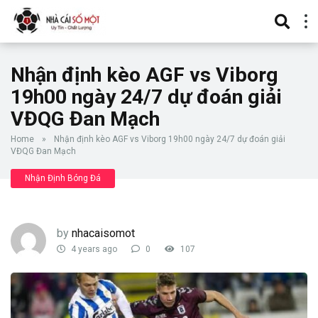
Nhận định kèo AGF vs Viborg
19h00 ngày 24/7 dự đoán giải
VĐQG Đan Mạch
Home
»
Nhận định kèo AGF vs Viborg 19h00 ngày 24/7 dự đoán giải
VĐQG Đan Mạch
Nhận Định Bóng Đá
by
nhacaisomot
4 years ago
0
107