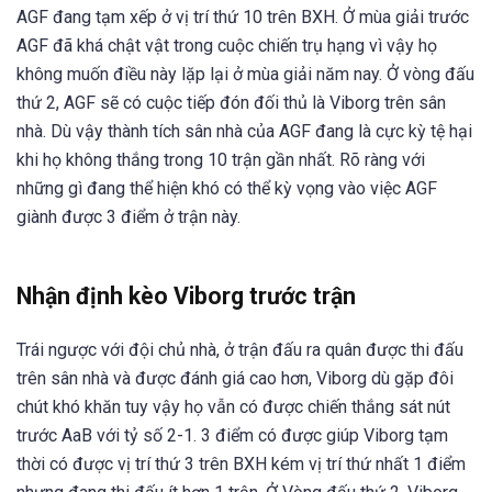
AGF đang tạm xếp ở vị trí thứ 10 trên BXH. Ở mùa giải trước
AGF đã khá chật vật trong cuộc chiến trụ hạng vì vậy họ
không muốn điều này lặp lại ở mùa giải năm nay. Ở vòng đấu
thứ 2, AGF sẽ có cuộc tiếp đón đối thủ là Viborg trên sân
nhà. Dù vậy thành tích sân nhà của AGF đang là cực kỳ tệ hại
khi họ không thắng trong 10 trận gần nhất. Rõ ràng với
những gì đang thể hiện khó có thể kỳ vọng vào việc AGF
giành được 3 điểm ở trận này.
Nhận định kèo Viborg trước trận
Trái ngược với đội chủ nhà, ở trận đấu ra quân được thi đấu
trên sân nhà và được đánh giá cao hơn, Viborg dù gặp đôi
chút khó khăn tuy vậy họ vẫn có được chiến thắng sát nút
trước AaB với tỷ số 2-1. 3 điểm có được giúp Viborg tạm
thời có được vị trí thứ 3 trên BXH kém vị trí thứ nhất 1 điểm