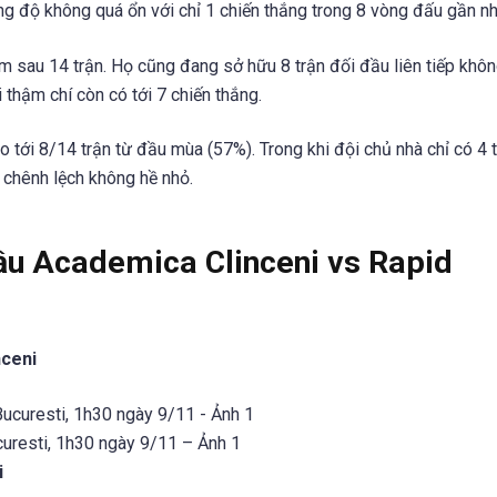
g độ không quá ổn với chỉ 1 chiến thắng trong 8 vòng đấu gần nh
m sau 14 trận. Họ cũng đang sở hữu 8 trận đối đầu liên tiếp khôn
thậm chí còn có tới 7 chiến thắng.
o tới 8/14 trận từ đầu mùa (57%). Trong khi đội chủ nhà chỉ có 4 
 chênh lệch không hề nhỏ.
ầu Academica Clinceni vs Rapid
nceni
curesti, 1h30 ngày 9/11 – Ảnh 1
i