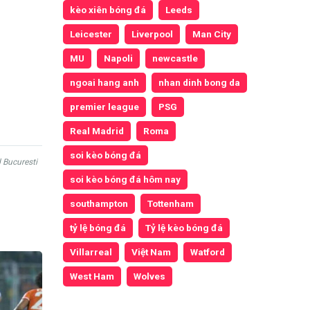
kèo xiên bóng đá
Leeds
Leicester
Liverpool
Man City
MU
Napoli
newcastle
ngoai hang anh
nhan dinh bong da
premier league
PSG
Real Madrid
Roma
soi kèo bóng đá
 Bucuresti
soi kèo bóng đá hôm nay
southampton
Tottenham
tỷ lệ bóng đá
Tỷ lệ kèo bóng đá
Villarreal
Việt Nam
Watford
West Ham
Wolves