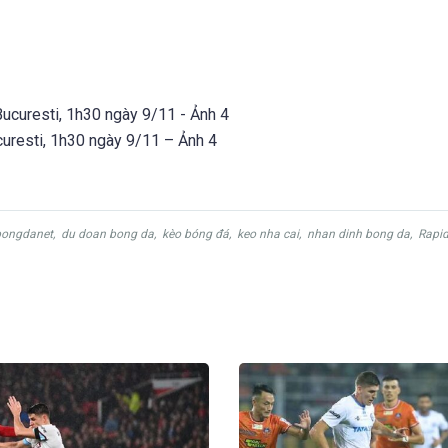
curesti, 1h30 ngày 9/11 – Ảnh 4
bongdanet
,
du doan bong da
,
kèo bóng đá
,
keo nha cai
,
nhan dinh bong da
,
Rapid