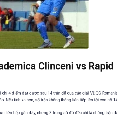
ademica Clinceni vs Rapid
i chỉ 4 điểm đạt được sau 14 trận đã qua của giải VĐQG Romania
. Nếu tính xa hơn, số trận không thắng liên tiếp lên tới con số 14
bại liên tiếp gần đây, nhưng 3 trong số đó đều chỉ là những trận đ