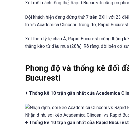
Xét một cách tổng thể, Rapid Bucuresti cũng có phon
Đội khách hiện đang đứng thứ 7 trên BXH với 23 điể
trước Academica Clinceni. Trong đó, Rapid Bucuresti 
Xét theo tỷ lệ châu Á, Rapid Bucuresti cũng thắng kè
thắng kèo từ đầu mùa (28%). Rõ ràng, đôi bên có sự
Phong độ và thống kê đối đ
Bucuresti
+ Thống kê 10 trận gần nhất của Academica Cli
Nhận định, soi kèo Academica Clinceni vs Rapid Bu
+ Thống kê 10 trận gần nhất của Rapid Bucurest