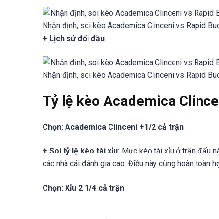
Nhận định, soi kèo Academica Clinceni vs Rapid Bu
+ Lịch sử đối đầu
Nhận định, soi kèo Academica Clinceni vs Rapid Bu
Tỷ lệ kèo Academica Clince
Chọn: Academica Clinceni +1/2 cả trận
+ Soi tỷ lệ kèo tài xỉu:
Mức kèo tài xỉu ở trận đấu n
các nhà cái đánh giá cao. Điều này cũng hoàn toàn hợ
Chọn: Xỉu 2 1/4 cả trận