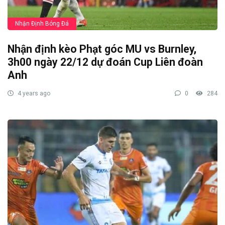
Nhận Định Bóng Đá
Nhận định kèo Phạt góc MU vs Burnley,
3h00 ngày 22/12 dự đoán Cup Liên đoàn
Anh
4 years ago
0
284