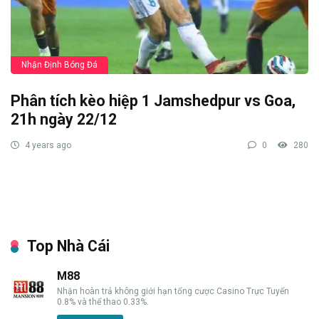
Nhận Định Bóng Đá
Phân tích kèo hiệp 1 Jamshedpur vs Goa,
21h ngày 22/12
4 years ago
0
280
Top Nhà Cái
M88
Nhận hoàn trả không giới hạn tổng cược Casino Trực Tuyến
0.8% và thể thao 0.33%.