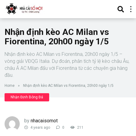
Nhận định kèo AC Milan vs
Fiorentina, 20h00 ngày 1/5
Nhận định kèo AC Milan vs Fiorentina, 20h00 ngày 1/5 –
vòng giải VĐQG Italia. Dự đoán, phân tích tỷ lệ kèo châu Âu,
châu Á AC Milan đấu với Fiorentina từ các chuyên gia hàng
đầu.
Home
»
Nhận định kèo AC Milan vs Fiorentina, 20h00 ngày 1/5
Nhận Định Bóng Đá
by
nhacaisomot
4 years ago
0
211