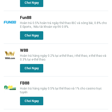
Chơi Ngay
Fun88
Hoàn trả 0.5% hoàn trả ngày thể thao IBC và sòng bài, 0.8% cho
E-Sports,. Nếu tài khoản vip thì 0.8%.
Chơi Ngay
W88
Hoàn trả hàng ngày 0.2% tại a-thể thao, i-thể thao, x-thể thao và
0.3% tại e-thể thao.
Chơi Ngay
FB88
Hoàn trả hàng ngày 0.5% tại thể thao và 1% cho casino trực
tuyến
Chơi Ngay