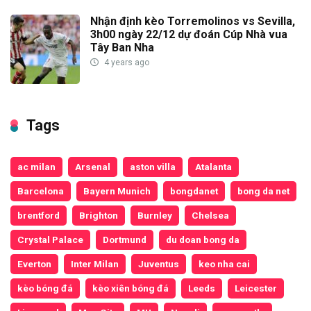
Nhận định kèo Torremolinos vs Sevilla,
3h00 ngày 22/12 dự đoán Cúp Nhà vua
Tây Ban Nha
4 years ago
Tags
ac milan
Arsenal
aston villa
Atalanta
Barcelona
Bayern Munich
bongdanet
bong da net
brentford
Brighton
Burnley
Chelsea
Crystal Palace
Dortmund
du doan bong da
Everton
Inter Milan
Juventus
keo nha cai
kèo bóng đá
kèo xiên bóng đá
Leeds
Leicester