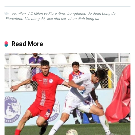
ac milan
,
AC Milan vs Fiorentina
,
bongdanet
,
du doan bong da
,
Fiorentina
,
kèo bóng đá
,
keo nha cai
,
nhan dinh bong da
Read More