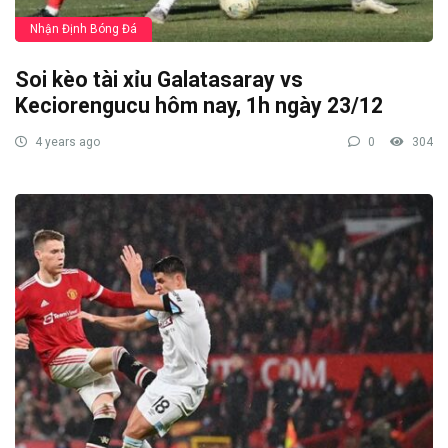
Nhận Định Bóng Đá
Soi kèo tài xỉu Galatasaray vs
Keciorengucu hôm nay, 1h ngày 23/12
4 years ago
0
304