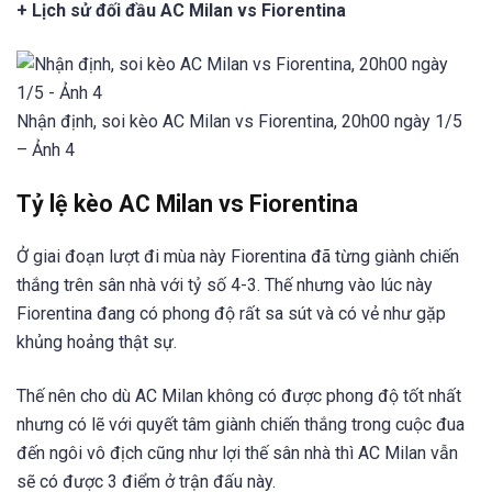
+ Lịch sử đối đầu AC Milan vs Fiorentina
Nhận định, soi kèo AC Milan vs Fiorentina, 20h00 ngày 1/5
– Ảnh 4
Tỷ lệ kèo AC Milan vs Fiorentina
Ở giai đoạn lượt đi mùa này Fiorentina đã từng giành chiến
thắng trên sân nhà với tỷ số 4-3. Thế nhưng vào lúc này
Fiorentina đang có phong độ rất sa sút và có vẻ như gặp
khủng hoảng thật sự.
Thế nên cho dù AC Milan không có được phong độ tốt nhất
nhưng có lẽ với quyết tâm giành chiến thắng trong cuộc đua
đến ngôi vô địch cũng như lợi thế sân nhà thì AC Milan vẫn
sẽ có được 3 điểm ở trận đấu này.