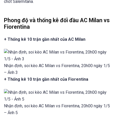
chót Salernitana.
Phong độ và thống kê đối đầu AC Milan vs
Fiorentina
+ Thống kê 10 trận gần nhất của AC Milan
Nhận định, soi kèo AC Milan vs Fiorentina, 20h00 ngày 1/5
– Ảnh 3
+ Thống kê 10 trận gần nhất của Fiorentina
Nhận định, soi kèo AC Milan vs Fiorentina, 20h00 ngày 1/5
– Ảnh 5