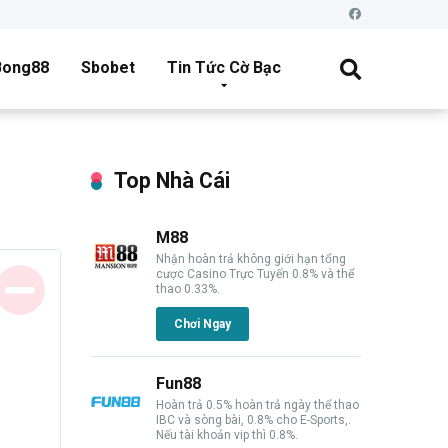
Bong88
Sbobet
Tin Tức Cờ Bạc
Top Nhà Cái
M88
Nhận hoàn trả không giới hạn tổng
cược Casino Trực Tuyến 0.8% và thể
thao 0.33%.
Chơi Ngay
Fun88
Hoàn trả 0.5% hoàn trả ngày thể thao
IBC và sòng bài, 0.8% cho E-Sports,.
Nếu tài khoản vip thì 0.8%.