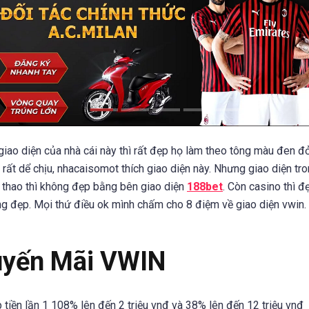
giao diện của nhà cái này thì rất đẹp họ làm theo tông màu đen đ
n rất dể chịu, nhacaisomot thích giao diện này. Nhưng giao diện tr
 thao thì không đẹp bằng bên giao diện
188bet
. Còn casino thì đ
g đẹp. Mọi thứ điều ok mình chấm cho 8 điệm về giao diện vwin.
yến Mãi VWIN
 tiền lần 1 108% lên đến 2 triệu vnđ và 38% lên đến 12 triệu vnđ