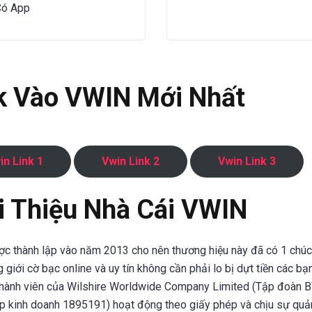
Có App
k Vào VWIN Mới Nhất
in Link 1
Vwin Link 2
Vwin Link 3
i Thiệu Nhà Cái VWIN
c thành lập vào năm 2013 cho nên thương hiệu này đã có 1 chúc
 giới cờ bạc online và uy tín không cần phải lo bị dựt tiền các bạ
thành viên của Wilshire Worldwide Company Limited (Tập đoàn B
p kinh doanh 1895191) hoạt động theo giấy phép và chịu sự quả