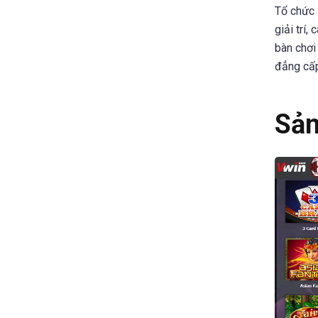
Tổ chức 
giải trí,
bàn chơi
đẳng cấp
Sản