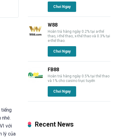
Chơi Ngay
W88
Hoàn trả hàng ngày 0.2% tại a-thể
thao, i-thể thao, x-thể thao và 0.3% tại
e-thể thao.
Chơi Ngay
FB88
Hoàn trả hàng ngày 0.5% tại thể thao
và 1% cho casino trực tuyến
Chơi Ngay
 tiếng
n nhé.
Recent News
VI với
n lý của