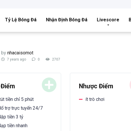
Tỷ Lệ Bóng Đá
Nhận Định Bóng Đá
Livescore
by
nhacaisomot
7 years ago
0
2707
 Điểm
Nhược Điểm
út tiền chỉ 5 phút
ít trò chơi
ổ trợ trực tuyến 24/7
ặp tiền 3 tỷ
ạp tiền nhanh