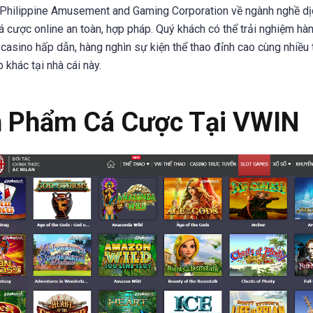
Philippine Amusement and Gaming Corporation về ngành nghề dị
 cá cược online an toàn, hợp pháp. Quý khách có thể trải nghiệm hà
 casino hấp dẫn, hàng nghìn sự kiện thể thao đỉnh cao cùng nhiều 
 khác tại nhà cái này.
 Phẩm Cá Cược Tại VWIN