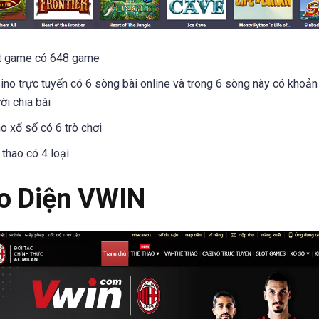
t game có 648 game
ino trực tuyến có 6 sòng bài online và trong 6 sòng này có khoản
ời chia bài
o xổ số có 6 trò chơi
 thao có 4 loại
o Diện VWIN