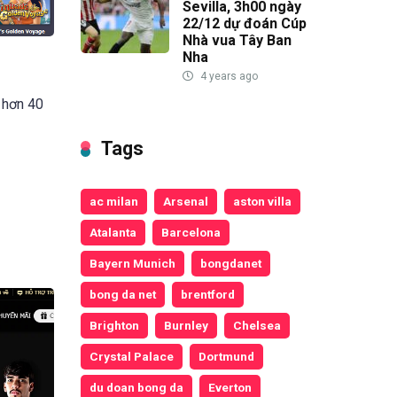
Sevilla, 3h00 ngày
22/12 dự đoán Cúp
Nhà vua Tây Ban
Nha
4 years ago
 hơn 40
Tags
ac milan
Arsenal
aston villa
Atalanta
Barcelona
Bayern Munich
bongdanet
bong da net
brentford
Brighton
Burnley
Chelsea
Crystal Palace
Dortmund
du doan bong da
Everton