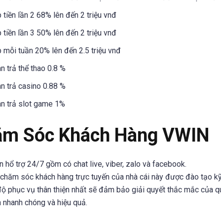
 tiền lần 2 68% lên đến 2 triệu vnđ
 tiền lần 3 50% lên đến 2 triệu vnđ
 mỗi tuần 20% lên đến 2.5 triệu vnđ
n trả thể thao 0.8 %
n trả casino 0.88 %
n trả slot game 1%
m Sóc Khách Hàng VWIN
n hổ trợ 24/7 gồm có chat live, viber, zalo và facebook.
chăm sóc khách hàng trực tuyến của nhà cái này được đào tạo k
 độ phục vụ thân thiện nhất sẽ đảm bảo giải quyết thắc mắc của 
 nhanh chóng và hiệu quả.