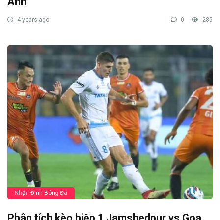
Anh
4 years ago
0
285
Nhận Định Bóng Đá
Phân tích kèo hiệp 1 Jamshedpur vs Goa,