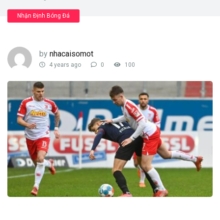
Nhận Định Bóng Đá
by
nhacaisomot
4 years ago
0
100