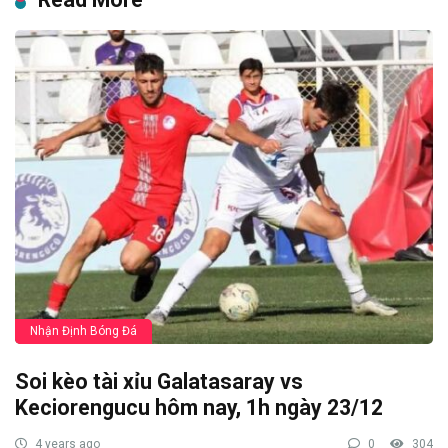
Nhận Định Bóng Đá
Soi kèo tài xỉu Galatasaray vs
Keciorengucu hôm nay, 1h ngày 23/12
4 years ago
0
304