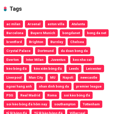
Tags
ac milan
Arsenal
aston villa
Atalanta
Barcelona
Bayern Munich
bongdanet
bong da net
brentford
Brighton
Burnley
Chelsea
Crystal Palace
Dortmund
du doan bong da
Everton
Inter Milan
Juventus
keo nha cai
kèo bóng đá
kèo xiên bóng đá
Leeds
Leicester
Liverpool
Man City
MU
Napoli
newcastle
ngoai hang anh
nhan dinh bong da
premier league
PSG
Real Madrid
Roma
soi kèo bóng đá
soi kèo bóng đá hôm nay
southampton
Tottenham
tỷ lệ bóng đá
Tỷ lệ kèo bóng đá
Villarreal