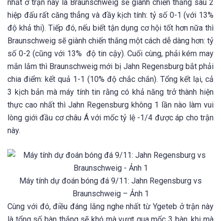
nhất ở trận này là Braunschweig sẽ giành chiến thắng sau 2
hiệp đấu rất căng thẳng và đầy kịch tính: tỷ số 0-1 (với 13%
độ khả thi). Tiếp đó, nếu biết tận dụng cơ hội tốt hơn nữa thì
Braunschweig sẽ giành chiến thắng một cách dễ dàng hơn: tỷ
số 0-2 (cũng với 13% độ tin cậy). Cuối cùng, phải kém may
mắn lắm thì Braunschweig mới bị Jahn Regensburg bắt phải
chia điểm: kết quả 1-1 (10% độ chắc chắn). Tổng kết lại, cả
3 kịch bản mà máy tính tin rằng có khả năng trở thành hiện
thực cao nhất thì Jahn Regensburg không 1 lần nào làm vui
lòng giới đầu cơ châu Á với mốc tỷ lệ -1/4 được áp cho trận
này.
Máy tính dự đoán bóng đá 9/11: Jahn Regensburg vs
Braunschweig – Ảnh 1
Cùng với đó, điều đáng lắng nghe nhất từ Ygeteb ở trận này
là tổng số bàn thắng sẽ khó mà vượt qua mốc 3 bàn, khi mà