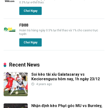
0.3% tại e-thể thao.
Chơi Ngay
FB88
Hoàn trả hàng ngày 0.5% tại thể thao và 1% cho casino trực
tuyến
Chơi Ngay
Recent News
Soi kèo tài xỉu Galatasaray vs
Keciorengucu hôm nay, 1h ngày 23/12
4 years ago
Nhận định kèo Phạt góc MU vs Burnley,