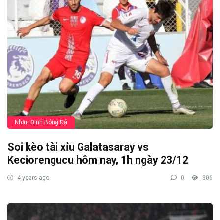
Nhận Định Bóng Đá
Soi kèo tài xỉu Galatasaray vs
Keciorengucu hôm nay, 1h ngày 23/12
4 years ago
0
306