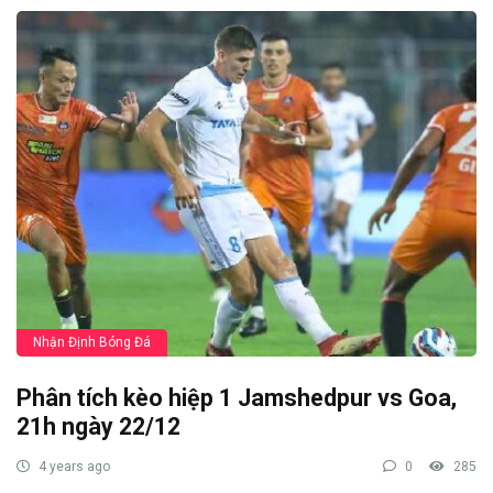
Nhận Định Bóng Đá
Phân tích kèo hiệp 1 Jamshedpur vs Goa,
21h ngày 22/12
4 years ago
0
285