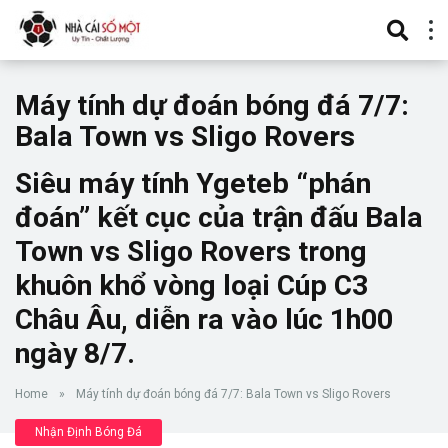
Máy tính dự đoán bóng đá 7/7:
Bala Town vs Sligo Rovers
Siêu máy tính Ygeteb “phán
đoán” kết cục của trận đấu Bala
Town vs Sligo Rovers trong
khuôn khổ vòng loại Cúp C3
Châu Âu, diễn ra vào lúc 1h00
ngày 8/7.
Home
»
Máy tính dự đoán bóng đá 7/7: Bala Town vs Sligo Rovers
Nhận Định Bóng Đá