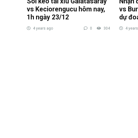
Soi kèo tài xỉu Galatasaray
Nhận 
vs Keciorengucu hôm nay,
vs Bur
1h ngày 23/12
dự đo
4 years ago
0
304
4 years