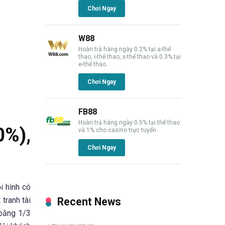
Chơi Ngay
W88
Hoàn trả hàng ngày 0.2% tại a-thể
thao, i-thể thao, x-thể thao và 0.3% tại
e-thể thao.
Chơi Ngay
FB88
Hoàn trả hàng ngày 0.5% tại thể thao
0%),
và 1% cho casino trực tuyến
Chơi Ngay
i hình có
Recent News
tranh tài
 bằng 1/3