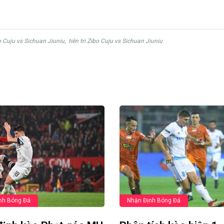
 Cuju vs Sichuan Jiuniu
,
tiên tri Zibo Cuju vs Sichuan Jiuniu
nh Bóng Đá
Nhận Định Bóng Đá