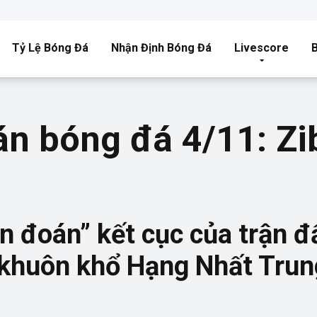
Tỷ Lệ Bóng Đá
Nhận Định Bóng Đá
Livescore
án bóng đá 4/11: Zi
n đoán” kết cục của trận đ
 khuôn khổ Hạng Nhất Trung