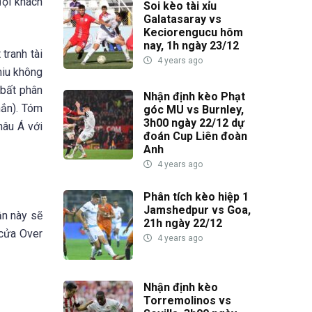
đội khách
Soi kèo tài xỉu
Galatasaray vs
Keciorengucu hôm
nay, 1h ngày 23/12
tranh tài
4 years ago
uniu không
 bất phân
Nhận định kèo Phạt
hắn). Tóm
góc MU vs Burnley,
3h00 ngày 22/12 dự
hâu Á với
đoán Cup Liên đoàn
Anh
4 years ago
Phân tích kèo hiệp 1
Jamshedpur vs Goa,
ận này sẽ
21h ngày 22/12
 cửa Over
4 years ago
Nhận định kèo
Torremolinos vs