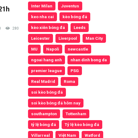
Inter Milan
Juventus
21h
keo nha cai
kèo bóng đá
kèo xiên bóng đá
Leeds
0
280
Leicester
Liverpool
Man City
MU
Napoli
newcastle
ngoai hang anh
nhan dinh bong da
premier league
PSG
Real Madrid
Roma
soi kèo bóng đá
soi kèo bóng đá hôm nay
southampton
Tottenham
tỷ lệ bóng đá
Tỷ lệ kèo bóng đá
Villarreal
Việt Nam
Watford