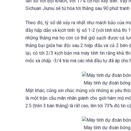
lần so với đội khách, với 17% cơ hội xảy đến. Vậy n
Sichuan Jiuniu sẽ từ hòa tới thắng sau 90 phút tranh t
Theo đó, tỷ số dễ xảy ra nhất như mách bảo của máy 
đầy hấp dẫn và kịch tính: tỷ số 1-2 (với tính khả thi
những thắng mà họ còn có thể giữ sạch được cả lưới 
thắng bại giữa hai đội sau 2 hiệp đấu và cả 2 bên
lại, có tới 2/3 kịch bản mà máy tính tin rằng khả th
mốc xà chấp -3/4 trái mà các nhà đầu tư đã áp cho h
Máy tính dự đoán bóng 
Mặt khác, cũng xin chúc mừng với những ai yêu thích
là một trận cầu mãn nhãn giành cho giới hâm mộ môn
2.5 (trên 3 bàn thắng) là rất cao, lên tới 73% độ tin 
Máy tính dự đoán bóng 