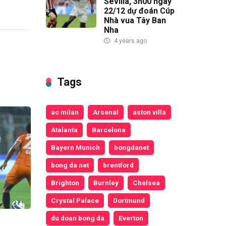
Sevilla, 3h00 ngày
22/12 dự đoán Cúp
Nhà vua Tây Ban
Nha
4 years ago
Tags
ac milan
Arsenal
aston villa
Atalanta
Barcelona
Bayern Munich
bongdanet
bong da net
brentford
Brighton
Burnley
Chelsea
Crystal Palace
Dortmund
du doan bong da
Everton