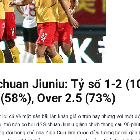
chuan Jiuniu: Tỷ số 1-2 (1
 (58%), Over 2.5 (73%)
 lợi cả về mặt sân bãi lẫn khán giả ở trận này nhưng với một độ
 thủ nên cơ hội để Sichuan Jiuniu giành chiến thắng sau 90 phút 
 năng đội bóng chủ nhà Zibo Cuju làm được điều tương tự chỉ gần