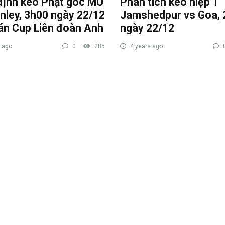
định kèo Phạt góc MU
Phân tích kèo hiệp 1
nley, 3h00 ngày 22/12
Jamshedpur vs Goa, 
án Cup Liên đoàn Anh
ngày 22/12
 ago
0
285
4 years ago