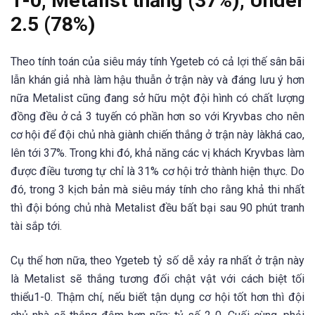
1-0, Metalist thắng (37%), Under
2.5 (78%)
Theo tính toán của siêu máy tính Ygeteb có cả lợi thế sân bãi
lẫn khán giả nhà làm hậu thuẫn ở trận này và đáng lưu ý hơn
nữa Metalist cũng đang sở hữu một đội hình có chất lượng
đồng đều ở cả 3 tuyến có phần hơn so với Kryvbas cho nên
cơ hội để đội chủ nhà giành chiến thắng ở trận này làkhá cao,
lên tới 37%. Trong khi đó, khả năng các vị khách Kryvbas làm
được điều tương tự chỉ là 31% cơ hội trở thành hiện thực. Do
đó, trong 3 kịch bản mà siêu máy tính cho rằng khả thi nhất
thì đội bóng chủ nhà Metalist đều bất bại sau 90 phút tranh
tài sắp tới.
Cụ thể hơn nữa, theo Ygeteb tỷ số dễ xảy ra nhất ở trận này
là Metalist sẽ thắng tương đối chật vật với cách biệt tối
thiểu1-0. Thậm chí, nếu biết tận dụng cơ hội tốt hơn thì đội