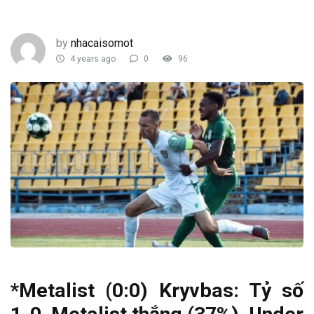
by
nhacaisomot
4 years ago
0
96
*Metalist (0:0) Kryvbas: Tỷ số