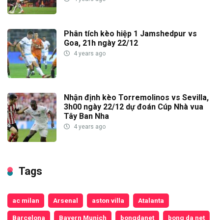
Phân tích kèo hiệp 1 Jamshedpur vs
Goa, 21h ngày 22/12
4 years ago
Nhận định kèo Torremolinos vs Sevilla,
3h00 ngày 22/12 dự đoán Cúp Nhà vua
Tây Ban Nha
4 years ago
Tags
ac milan
Arsenal
aston villa
Atalanta
Barcelona
Bayern Munich
bongdanet
bong da net