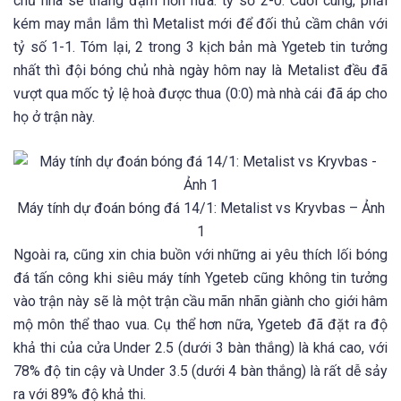
chủ nhà sẽ thắng đậm hơn nữa: tỷ số 2-0. Cuối cùng, phải
kém may mắn lắm thì Metalist mới để đối thủ cầm chân với
tỷ số 1-1. Tóm lại, 2 trong 3 kịch bản mà Ygeteb tin tưởng
nhất thì đội bóng chủ nhà ngày hôm nay là Metalist đều đã
vượt qua mốc tỷ lệ hoà được thua (0:0) mà nhà cái đã áp cho
họ ở trận này.
Máy tính dự đoán bóng đá 14/1: Metalist vs Kryvbas – Ảnh
1
Ngoài ra, cũng xin chia buồn với những ai yêu thích lối bóng
đá tấn công khi siêu máy tính Ygeteb cũng không tin tưởng
vào trận này sẽ là một trận cầu mãn nhãn giành cho giới hâm
mộ môn thể thao vua. Cụ thể hơn nữa, Ygeteb đã đặt ra độ
khả thi của cửa Under 2.5 (dưới 3 bàn thắng) là khá cao, với
78% độ tin cậy và Under 3.5 (dưới 4 bàn thắng) là rất dễ sảy
ra với 89% độ khả thi.