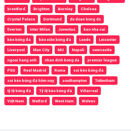
brentford
Brighton
Burnley
Chelsea
Crystal Palace
Dortmund
du doan bong da
Everton
Inter Milan
Juventus
keo nha cai
kèo bóng đá
kèo xiên bóng đá
Leeds
Leicester
Liverpool
Man City
MU
Napoli
newcastle
ngoai hang anh
nhan dinh bong da
premier league
PSG
Real Madrid
Roma
soi kèo bóng đá
soi kèo bóng đá hôm nay
southampton
Tottenham
tỷ lệ bóng đá
Tỷ lệ kèo bóng đá
Villarreal
Việt Nam
Watford
West Ham
Wolves