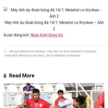
Máy tính dự đoán bóng đá 14/1: Metalist vs Kryvbas – Ảnh
2
Được đăng bởi:
Nhận Định Bóng Đá
kết quả Metalist vs Kryvbas
,
máy tính dự đoán Metalist vs Kryvbas
,
nhận định Metalist vs Kryvbas
,
tiên tri Metalist vs Kryvbas
Read More