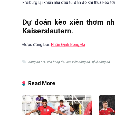
Freiburg lại khiến nhà đầu tư đắn đo khi thua kèo tới
Dự đoán kèo xiên thơm nh
Kaiserslautern.
Được đăng bởi:
Nhận Định Bóng Đá
bong da net
,
kèo bóng đá
,
kèo xiên bóng đá
,
tỷ lệ bóng đá
Read More