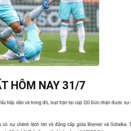
T HÔM NAY 31/7
đấu hấp dẫn và trong đó, loạt trận tại cúp QG Đức nhận được sự
u có sự chênh lệch lớn về đẳng cấp giữa Bremer và Schalke. 