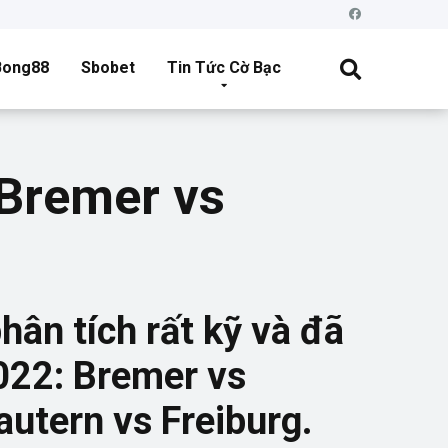
Bong88
Sbobet
Tin Tức Cờ Bạc
 Bremer vs
ân tích rất kỹ và đã
022: Bremer vs
utern vs Freiburg.