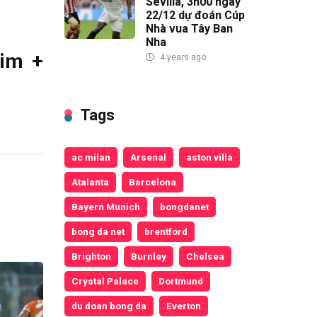
Sevilla, 3h00 ngày
22/12 dự đoán Cúp
Nhà vua Tây Ban
Nha
eim +
4 years ago
Tags
ac milan
Arsenal
aston villa
Atalanta
Barcelona
Bayern Munich
bongdanet
bong da net
brentford
Brighton
Burnley
Chelsea
Crystal Palace
Dortmund
du doan bong da
Everton