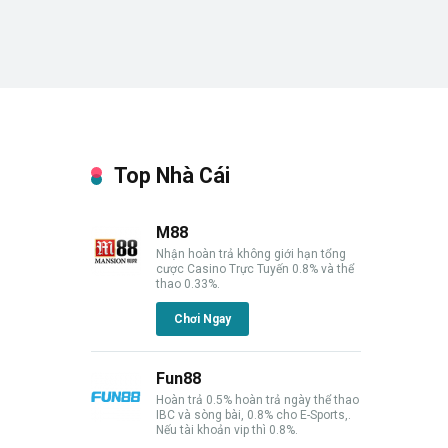
Top Nhà Cái
M88
Nhận hoàn trả không giới hạn tổng
cược Casino Trực Tuyến 0.8% và thể
thao 0.33%.
Chơi Ngay
Fun88
Hoàn trả 0.5% hoàn trả ngày thể thao
IBC và sòng bài, 0.8% cho E-Sports,.
Nếu tài khoản vip thì 0.8%.