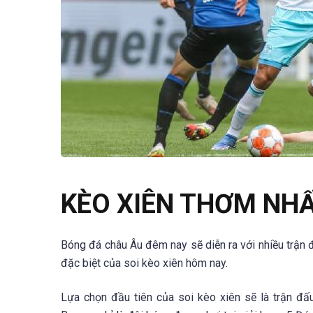
KÈO XIÊN THƠM NHẤ
Bóng đá châu Âu đêm nay sẽ diễn ra với nhiều trận 
đặc biệt của soi kèo xiên hôm nay.
Lựa chọn đầu tiên của soi kèo xiên sẽ là trận đấ