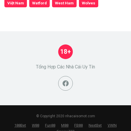
Việt Nam
Watford
West Ham
Wolves
18+
Tổng Hợp Các Nhà Cái Uy Tín
© Copyright 2020 nhacaisomot.com
188Bet
W88
Fun88
M88
FB88
NextBet
VWIN