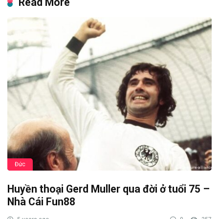
Read More
Đức
Huyền thoại Gerd Muller qua đời ở tuổi 75 –
Nhà Cái Fun88