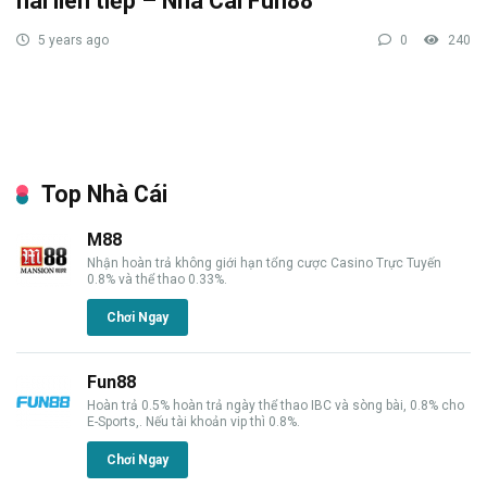
hai liên tiếp – Nhà Cái Fun88
5 years ago
0
240
Top Nhà Cái
M88
Nhận hoàn trả không giới hạn tổng cược Casino Trực Tuyến
0.8% và thể thao 0.33%.
Chơi Ngay
Fun88
Hoàn trả 0.5% hoàn trả ngày thể thao IBC và sòng bài, 0.8% cho
E-Sports,. Nếu tài khoản vip thì 0.8%.
Chơi Ngay