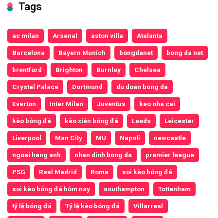
Tags
ac milan
Arsenal
aston villa
Atalanta
Barcelona
Bayern Munich
bongdanet
bong da net
brentford
Brighton
Burnley
Chelsea
Crystal Palace
Dortmund
du doan bong da
Everton
Inter Milan
Juventus
keo nha cai
kèo bóng đá
kèo xiên bóng đá
Leeds
Leicester
Liverpool
Man City
MU
Napoli
newcastle
ngoai hang anh
nhan dinh bong da
premier league
PSG
Real Madrid
Roma
soi kèo bóng đá
soi kèo bóng đá hôm nay
southampton
Tottenham
tỷ lệ bóng đá
Tỷ lệ kèo bóng đá
Villarreal