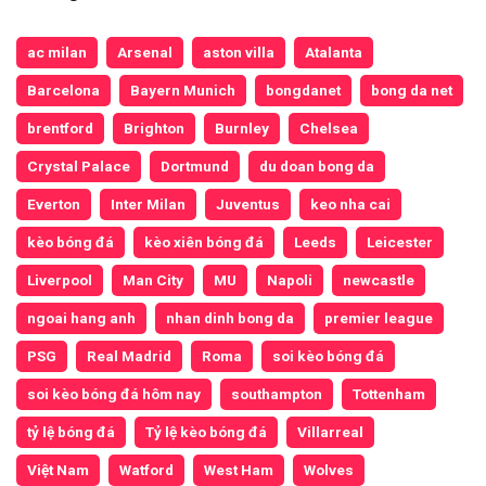
ac milan
Arsenal
aston villa
Atalanta
Barcelona
Bayern Munich
bongdanet
bong da net
brentford
Brighton
Burnley
Chelsea
Crystal Palace
Dortmund
du doan bong da
Everton
Inter Milan
Juventus
keo nha cai
kèo bóng đá
kèo xiên bóng đá
Leeds
Leicester
Liverpool
Man City
MU
Napoli
newcastle
ngoai hang anh
nhan dinh bong da
premier league
PSG
Real Madrid
Roma
soi kèo bóng đá
soi kèo bóng đá hôm nay
southampton
Tottenham
tỷ lệ bóng đá
Tỷ lệ kèo bóng đá
Villarreal
Việt Nam
Watford
West Ham
Wolves