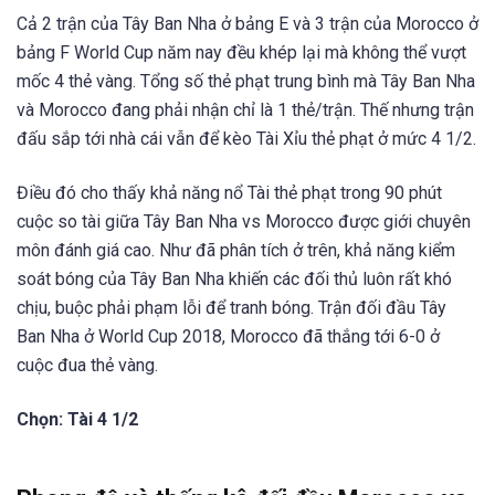
Cả 2 trận của Tây Ban Nha ở bảng E và 3 trận của Morocco ở
bảng F World Cup năm nay đều khép lại mà không thể vượt
mốc 4 thẻ vàng. Tổng số thẻ phạt trung bình mà Tây Ban Nha
và Morocco đang phải nhận chỉ là 1 thẻ/trận. Thế nhưng trận
đấu sắp tới nhà cái vẫn để kèo Tài Xỉu thẻ phạt ở mức 4 1/2.
Điều đó cho thấy khả năng nổ Tài thẻ phạt trong 90 phút
cuộc so tài giữa Tây Ban Nha vs Morocco được giới chuyên
môn đánh giá cao. Như đã phân tích ở trên, khả năng kiểm
soát bóng của Tây Ban Nha khiến các đối thủ luôn rất khó
chịu, buộc phải phạm lỗi để tranh bóng. Trận đối đầu Tây
Ban Nha ở World Cup 2018, Morocco đã thắng tới 6-0 ở
cuộc đua thẻ vàng.
Chọn: Tài 4 1/2