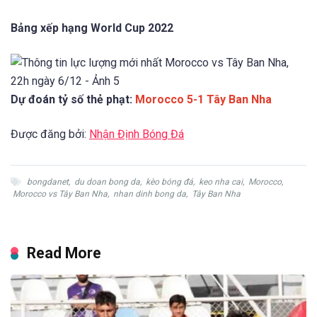
Bảng xếp hạng World Cup 2022
Dự đoán tỷ số thẻ phạt:
Morocco 5-1 Tây Ban Nha
Được đăng bởi:
Nhận Định Bóng Đá
bongdanet
,
du doan bong da
,
kèo bóng đá
,
keo nha cai
,
Morocco
,
Morocco vs Tây Ban Nha
,
nhan dinh bong da
,
Tây Ban Nha
Read More