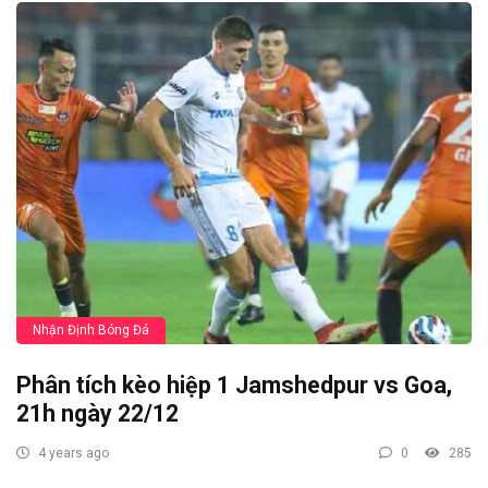
Nhận Định Bóng Đá
Phân tích kèo hiệp 1 Jamshedpur vs Goa,
21h ngày 22/12
4 years ago
0
285