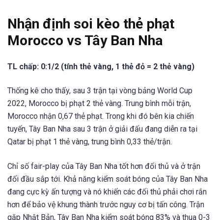
Nhận định soi kèo thẻ phạt
Morocco vs Tây Ban Nha
TL chấp: 0:1/2 (tính thẻ vàng, 1 thẻ đỏ = 2 thẻ vàng)
Thống kê cho thấy, sau 3 trận tại vòng bảng World Cup
2022, Morocco bị phạt 2 thẻ vàng. Trung bình mỗi trận,
Morocco nhận 0,67 thẻ phạt. Trong khi đó bên kia chiến
tuyến, Tây Ban Nha sau 3 trận ở giải đấu đang diễn ra tại
Qatar bị phạt 1 thẻ vàng, trung bình 0,33 thẻ/trận.
Chỉ số fair-play của Tây Ban Nha tốt hơn đối thủ và ở trận
đối đầu sắp tới. Khả năng kiểm soát bóng của Tây Ban Nha
đang cực kỳ ấn tượng và nó khiến các đối thủ phải chơi rắn
hơn để bảo vệ khung thành trước nguy cơ bị tấn công. Trận
gặp Nhật Bản, Tây Ban Nha kiểm soát bóng 83% và thua 0-3