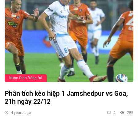
Nhận Định Bóng Đá
Phân tích kèo hiệp 1 Jamshedpur vs Goa,
21h ngày 22/12
4 years ago
0
285