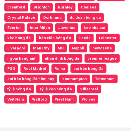
brentford
Brighton
Burnley
Chelsea
Crystal Palace
Dortmund
du doan bong da
Everton
Inter Milan
Juventus
keo nha cai
kèo bóng đá
kèo xiên bóng đá
Leeds
Leicester
Liverpool
Man City
MU
Napoli
newcastle
ngoai hang anh
nhan dinh bong da
premier league
PSG
Real Madrid
Roma
soi kèo bóng đá
soi kèo bóng đá hôm nay
southampton
Tottenham
tỷ lệ bóng đá
Tỷ lệ kèo bóng đá
Villarreal
Việt Nam
Watford
West Ham
Wolves