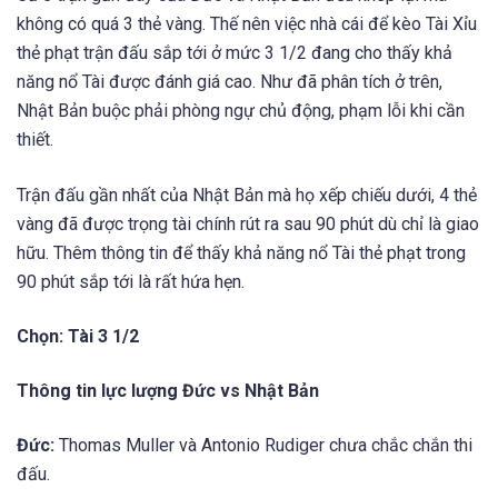
không có quá 3 thẻ vàng. Thế nên việc nhà cái để kèo Tài Xỉu
thẻ phạt trận đấu sắp tới ở mức 3 1/2 đang cho thấy khả
năng nổ Tài được đánh giá cao. Như đã phân tích ở trên,
Nhật Bản buộc phải phòng ngự chủ động, phạm lỗi khi cần
thiết.
Trận đấu gần nhất của Nhật Bản mà họ xếp chiếu dưới, 4 thẻ
vàng đã được trọng tài chính rút ra sau 90 phút dù chỉ là giao
hữu. Thêm thông tin để thấy khả năng nổ Tài thẻ phạt trong
90 phút sắp tới là rất hứa hẹn.
Chọn: Tài 3 1/2
Thông tin lực lượng Đức vs Nhật Bản
Đức:
Thomas Muller và Antonio Rudiger chưa chắc chắn thi
đấu.