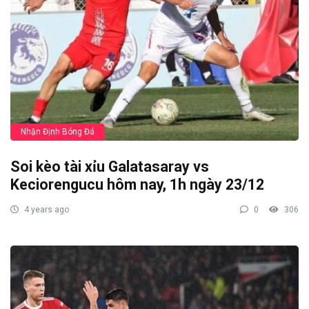
Nhận Định Bóng Đá
Soi kèo tài xỉu Galatasaray vs
Keciorengucu hôm nay, 1h ngày 23/12
4 years ago
0
306