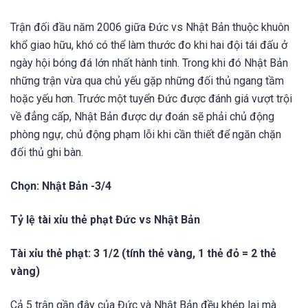
Trận đối đầu năm 2006 giữa Đức vs Nhật Bản thuộc khuôn
khổ giao hữu, khó có thể làm thước đo khi hai đội tái đấu ở
ngày hội bóng đá lớn nhất hành tinh. Trong khi đó Nhật Bản
những trận vừa qua chủ yếu gặp những đối thủ ngang tầm
hoặc yếu hơn. Trước một tuyển Đức được đánh giá vượt trội
về đẳng cấp, Nhật Bản được dự đoán sẽ phải chủ động
phòng ngự, chủ động phạm lỗi khi cần thiết để ngăn chặn
đối thủ ghi bàn.
Chọn: Nhật Bản -3/4
Tỷ lệ tài xỉu thẻ phạt Đức vs Nhật Bản
Tài xỉu thẻ phạt: 3 1/2 (tính thẻ vàng, 1 thẻ đỏ = 2 thẻ
vàng)
Cả 5 trận gần đây của Đức và Nhật Bản đều khép lại mà