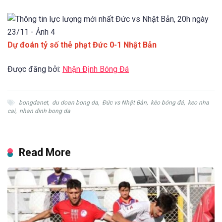
Dự đoán tỷ số thẻ phạt Đức 0-1 Nhật Bản
Được đăng bởi:
Nhận Định Bóng Đá
bongdanet
,
du doan bong da
,
Đức vs Nhật Bản
,
kèo bóng đá
,
keo nha
cai
,
nhan dinh bong da
Read More