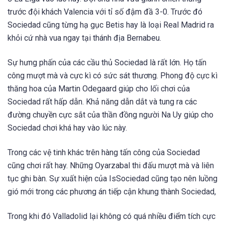
trước đội khách Valencia với tỉ số đậm đầ 3-0. Trước đó
Sociedad cũng từng hạ gục Betis hay là loại Real Madrid ra
khỏi cứ nhà vua ngay tại thánh địa Bernabeu.
Sự hưng phấn của các cầu thủ Sociedad là rất lớn. Họ tấn
công mượt mà và cực kì có sức sát thương. Phong độ cực kì
thăng hoa của Martin Odegaard giúp cho lối chơi của
Sociedad rất hấp dẫn. Khả năng dẫn dắt và tung ra các
đường chuyền cực sắt của thần đồng người Na Uy giúp cho
Sociedad chơi khá hay vào lúc này.
Trong các vệ tinh khác trên hàng tấn công của Sociedad
cũng chơi rất hay. Những Oyarzabal thi đấu mượt mà và liên
tục ghi bàn. Sự xuất hiện của IsSociedad cũng tạo nên luồng
gió mới trong các phương án tiếp cận khung thành Sociedad,
Trong khi đó Valladolid lại không có quá nhiều điểm tích cực