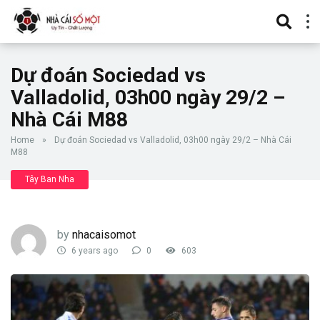
Dự đoán Sociedad vs
Valladolid, 03h00 ngày 29/2 –
Nhà Cái M88
Home
»
Dự đoán Sociedad vs Valladolid, 03h00 ngày 29/2 – Nhà Cái
M88
Tây Ban Nha
by
nhacaisomot
6 years ago
0
603