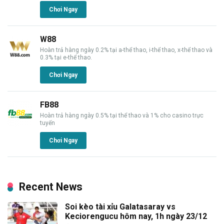
Chơi Ngay
W88
Hoàn trả hàng ngày 0.2% tại a-thể thao, i-thể thao, x-thể thao và
0.3% tại e-thể thao.
Chơi Ngay
FB88
Hoàn trả hàng ngày 0.5% tại thể thao và 1% cho casino trực
tuyến
Chơi Ngay
Recent News
Soi kèo tài xỉu Galatasaray vs
Keciorengucu hôm nay, 1h ngày 23/12