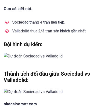
Con số biết nói:
Sociedad thắng 4 trận liên tiếp.
Valladolid thua 2/3 trận sân khách gần nhất.
Đội hình dự kiến:
Thành tích đối đầu giữa Sociedad vs
Valladolid:
nhacaisomot.com