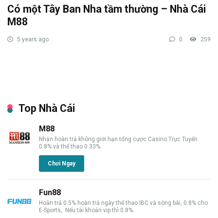
Có một Tây Ban Nha tầm thường – Nhà Cái
M88
5 years ago
0
259
Top Nhà Cái
M88
Nhận hoàn trả không giới hạn tổng cược Casino Trực Tuyến
0.8% và thể thao 0.33%.
Chơi Ngay
Fun88
Hoàn trả 0.5% hoàn trả ngày thể thao IBC và sòng bài, 0.8% cho
E-Sports,. Nếu tài khoản vip thì 0.8%.