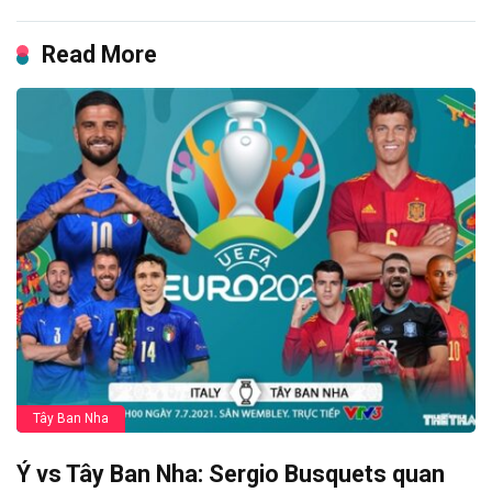
Read More
Tây Ban Nha
Ý vs Tây Ban Nha: Sergio Busquets quan