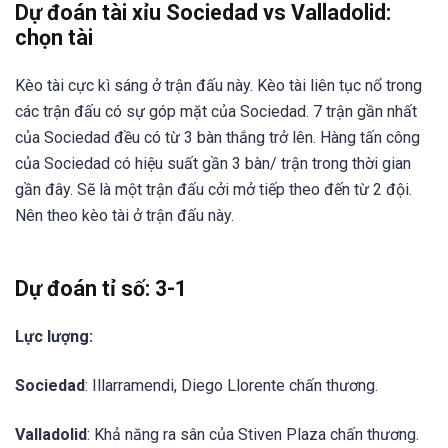
Dự đoán tài xỉu Sociedad vs Valladolid:
chọn tài
Kèo tài cực kì sáng ở trận đấu này. Kèo tài liên tục nổ trong
các trận đấu có sự góp mặt của Sociedad. 7 trận gần nhất
của Sociedad đều có từ 3 bàn thắng trở lên. Hàng tấn công
của Sociedad có hiệu suất gần 3 bàn/ trận trong thời gian
gần đây. Sẽ là một trận đấu cởi mở tiếp theo đến từ 2 đội.
Nên theo kèo tài ở trận đấu này.
Dự đoán tỉ số: 3-1
Lực lượng:
Sociedad
: Illarramendi, Diego Llorente chấn thương.
Valladolid
: Khả năng ra sân của Stiven Plaza chấn thương.