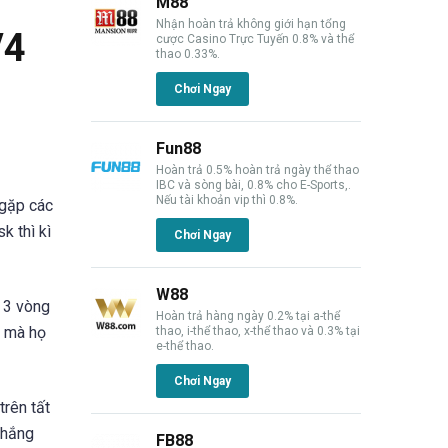
M88
Nhận hoàn trả không giới hạn tổng
/4
cược Casino Trực Tuyến 0.8% và thể
thao 0.33%.
Chơi Ngay
Fun88
Hoàn trả 0.5% hoàn trả ngày thể thao
IBC và sòng bài, 0.8% cho E-Sports,.
Nếu tài khoản vip thì 0.8%.
 gặp các
k thì kì
Chơi Ngay
W88
ở 3 vòng
Hoàn trả hàng ngày 0.2% tại a-thể
a mà họ
thao, i-thể thao, x-thể thao và 0.3% tại
e-thể thao.
Chơi Ngay
trên tất
thắng
FB88