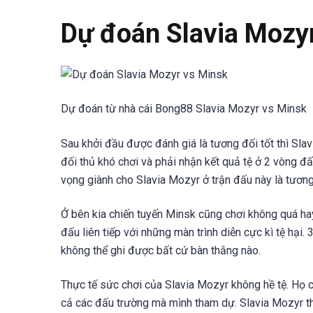
Dự đoán Slavia Mozy
Dự đoán từ nhà cái Bong88 Slavia Mozyr vs Minsk
Sau khởi đầu được đánh giá là tương đối tốt thì Sla
đối thủ khó chơi và phải nhận kết quả tệ ở 2 vòng đấu
vọng giành cho Slavia Mozyr ở trận đấu này là tương
Ở bên kia chiến tuyến Minsk cũng chơi không quá hay
đấu liên tiếp với những màn trình diễn cực kì tệ hại.
không thể ghi được bất cứ bàn thắng nào.
Thực tế sức chơi của Slavia Mozyr không hề tệ. Họ ch
cả các đấu trường mà mình tham dự. Slavia Mozyr th