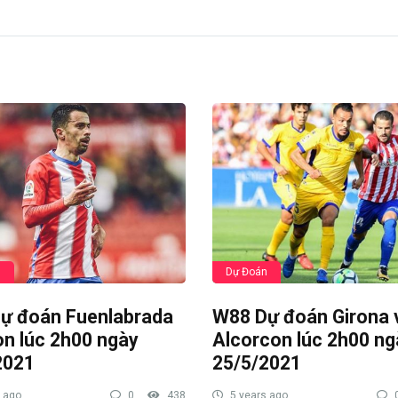
n
Dự Đoán
ự đoán Fuenlabrada
W88 Dự đoán Girona 
on lúc 2h00 ngày
Alcorcon lúc 2h00 ng
2021
25/5/2021
 ago
0
438
5 years ago