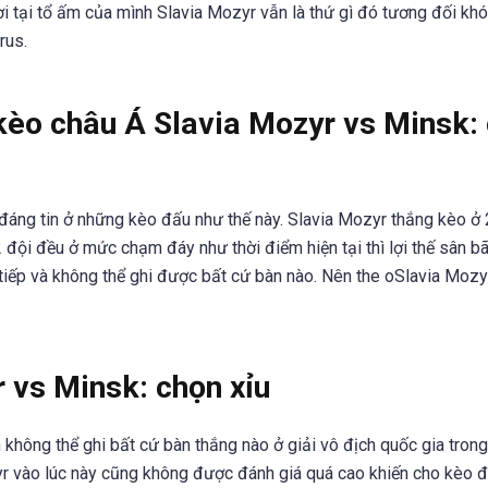
i tại tổ ấm của mình Slavia Mozyr vẫn là thứ gì đó tương đối kh
rus.
kèo châu Á Slavia Mozyr vs Minsk:
đáng tin ở những kèo đấu như thế này. Slavia Mozyr thắng kèo ở 
đội đều ở mức chạm đáy như thời điểm hiện tại thì lợi thế sân b
 tiếp và không thể ghi được bất cứ bàn nào. Nên the oSlavia Mozy
r vs Minsk: chọn xỉu
không thể ghi bất cứ bàn thắng nào ở giải vô địch quốc gia trong
zyr vào lúc này cũng không được đánh giá quá cao khiến cho kèo 