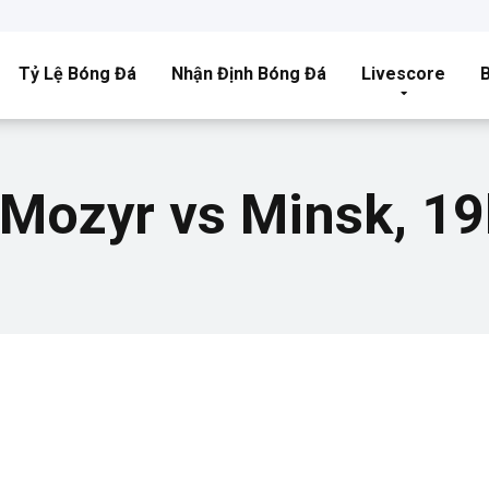
Tỷ Lệ Bóng Đá
Nhận Định Bóng Đá
Livescore
 Mozyr vs Minsk, 1