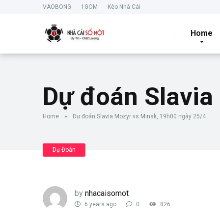
VAOBONG
1GOM
Kèo Nhà Cái
Home
Dự đoán Slavia
Home
»
Dự đoán Slavia Mozyr vs Minsk, 19h00 ngày 25/4
Dự Đoán
by
nhacaisomot
6 years ago
0
826