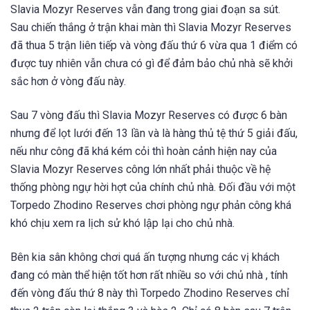
Slavia Mozyr Reserves vẫn đang trong giai đoạn sa sút.
Sau chiến thắng ở trận khai màn thì Slavia Mozyr Reserves
đã thua 5 trận liên tiếp và vòng đấu thứ 6 vừa qua 1 điểm có
được tuy nhiên vẫn chưa có gì để đảm bảo chủ nhà sẽ khởi
sắc hơn ở vòng đấu này.
Sau 7 vòng đấu thì Slavia Mozyr Reserves có được 6 bàn
nhưng để lọt lưới đến 13 lần và là hàng thủ tệ thứ 5 giải đấu,
nếu như công đã khá kém cỏi thì hoàn cảnh hiện nay của
Slavia Mozyr Reserves công lớn nhất phải thuộc về hệ
thống phòng ngự hời hợt của chính chủ nhà. Đối đầu với một
Torpedo Zhodino Reserves chơi phòng ngự phản công khá
khó chịu xem ra lịch sử khó lập lại cho chủ nhà.
Bên kia sân không chơi quá ấn tượng nhưng các vị khách
đang có màn thể hiện tốt hơn rất nhiều so với chủ nhà , tính
đến vòng đấu thứ 8 này thì Torpedo Zhodino Reserves chỉ