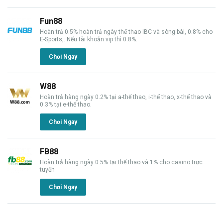
Fun88
Hoàn trả 0.5% hoàn trả ngày thể thao IBC và sòng bài, 0.8% cho
E-Sports,. Nếu tài khoản vip thì 0.8%.
Chơi Ngay
W88
Hoàn trả hàng ngày 0.2% tại a-thể thao, i-thể thao, x-thể thao và
0.3% tại e-thể thao.
Chơi Ngay
FB88
Hoàn trả hàng ngày 0.5% tại thể thao và 1% cho casino trực
tuyến
Chơi Ngay