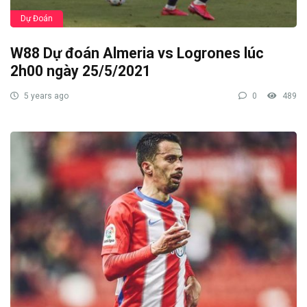
Dự Đoán
W88 Dự đoán Almeria vs Logrones lúc
2h00 ngày 25/5/2021
5 years ago
0
489