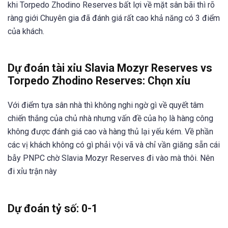
khi Torpedo Zhodino Reserves bất lợi về mặt sân bãi thì rõ
ràng giới Chuyên gia đã đánh giá rất cao khả năng có 3 điểm
của khách.
Dự đoán tài xỉu Slavia Mozyr Reserves vs
Torpedo Zhodino Reserves: Chọn xỉu
Với điểm tựa sân nhà thì không nghi ngờ gì về quyết tâm
chiến thắng của chủ nhà nhưng vấn đề của họ là hàng công
không được đánh giá cao và hàng thủ lại yếu kém. Về phần
các vị khách không có gì phải vội vã và chỉ vần giăng sẵn cái
bẫy PNPC chờ Slavia Mozyr Reserves đi vào mà thôi. Nên
đi xỉu trận này
Dự đoán tỷ số: 0-1