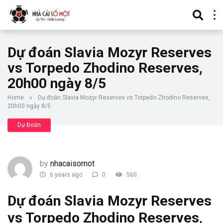
Dự đoán Slavia Mozyr Reserves
vs Torpedo Zhodino Reserves,
20h00 ngày 8/5
Home
»
Dự đoán Slavia Mozyr Reserves vs Torpedo Zhodino Reserves,
20h00 ngày 8/5
Dự Đoán
by
nhacaisomot
6 years ago
0
560
Dự đoán Slavia Mozyr Reserves
vs Torpedo Zhodino Reserves,