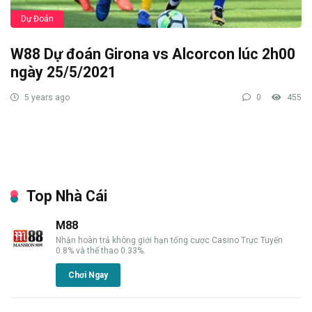
Dự Đoán
W88 Dự đoán Girona vs Alcorcon lúc 2h00
ngày 25/5/2021
5 years ago
0
455
Top Nhà Cái
M88
Nhận hoàn trả không giới hạn tổng cược Casino Trực Tuyến
0.8% và thể thao 0.33%.
Chơi Ngay