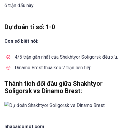
ở trận đấu này.
Dự đoán tỉ số: 1-0
Con số biết nói:
4/5 trận gần nhất của Shakhtyor Soligorsk đều xỉu.
Dinamo Brest thua kèo 2 trận liên tiếp.
Thành tích đối đầu giữa Shakhtyor
Soligorsk vs Dinamo Brest:
nhacaisomot.com