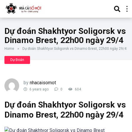
Dự đoán Shakhtyor Soligorsk vs
Dinamo Brest, 22h00 ngày 29/4
Home
»
Dự đoán Shakhtyor Soligorsk vs Dinamo Brest, 22h00 ngày 29/4
Dự Đoán
by
nhacaisomot
6 years ago
0
604
Dự đoán Shakhtyor Soligorsk vs
Dinamo Brest, 22h00 ngày 29/4