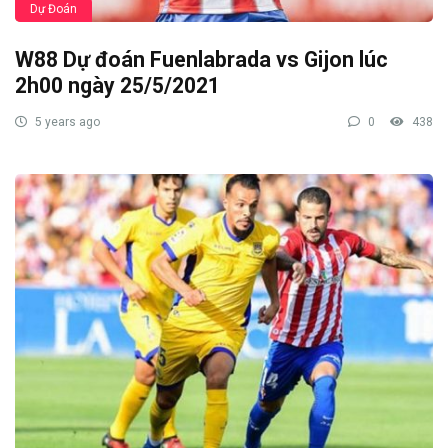
Dự Đoán
W88 Dự đoán Fuenlabrada vs Gijon lúc
2h00 ngày 25/5/2021
5 years ago
0
438