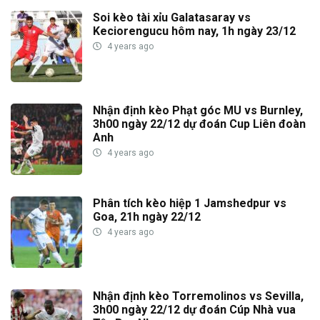
Soi kèo tài xỉu Galatasaray vs
Keciorengucu hôm nay, 1h ngày 23/12
4 years ago
Nhận định kèo Phạt góc MU vs Burnley,
3h00 ngày 22/12 dự đoán Cup Liên đoàn
Anh
4 years ago
Phân tích kèo hiệp 1 Jamshedpur vs
Goa, 21h ngày 22/12
4 years ago
Nhận định kèo Torremolinos vs Sevilla,
3h00 ngày 22/12 dự đoán Cúp Nhà vua