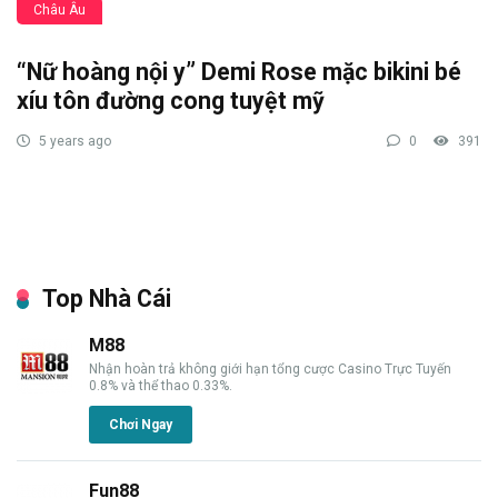
Châu Âu
“Nữ hoàng nội y” Demi Rose mặc bikini bé
xíu tôn đường cong tuyệt mỹ
5 years ago
0
391
Top Nhà Cái
M88
Nhận hoàn trả không giới hạn tổng cược Casino Trực Tuyến
0.8% và thể thao 0.33%.
Chơi Ngay
Fun88