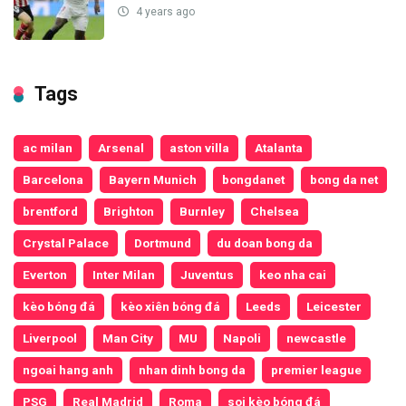
4 years ago
Tags
ac milan
Arsenal
aston villa
Atalanta
Barcelona
Bayern Munich
bongdanet
bong da net
brentford
Brighton
Burnley
Chelsea
Crystal Palace
Dortmund
du doan bong da
Everton
Inter Milan
Juventus
keo nha cai
kèo bóng đá
kèo xiên bóng đá
Leeds
Leicester
Liverpool
Man City
MU
Napoli
newcastle
ngoai hang anh
nhan dinh bong da
premier league
PSG
Real Madrid
Roma
soi kèo bóng đá