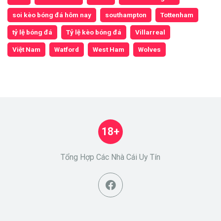
soi kèo bóng đá hôm nay
southampton
Tottenham
tỷ lệ bóng đá
Tỷ lệ kèo bóng đá
Villarreal
Việt Nam
Watford
West Ham
Wolves
18+
Tổng Hợp Các Nhà Cái Uy Tín