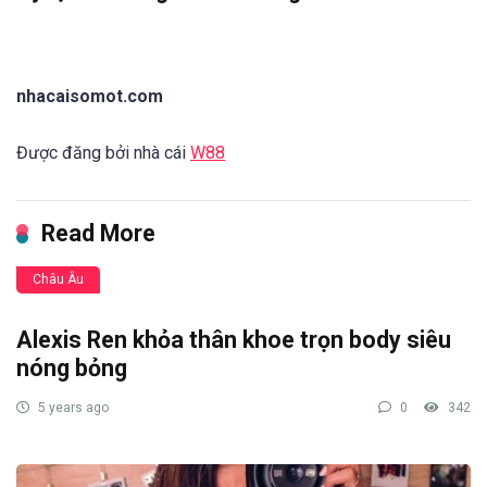
nhacaisomot.com
Được đăng bởi nhà cái
W88
Read More
Châu Âu
Alexis Ren khỏa thân khoe trọn body siêu
nóng bỏng
5 years ago
0
342