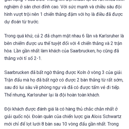
nghiệm ở sân chơi đỉnh cao. Với sức mạnh và chiều sâu đội
hình vượt trội nên 1 chiến thắng đậm với họ là điều đã được
dự đoán từ trước.
Trong quá khứ, cả 2 đã chạm mặt nhau 6 lần và Karlsruher là
bên chiếm được ưu thế tuyệt đối với 4 chiến thắng và 2 trận
hòa. Lần gần nhất làm khách của Saarbrucken, họ cũng đã
thắng với tỉ số 2-1.
Saarbrucken đã bất ngờ thắng được Koln ở vòng 3 của giải.
Trận đấu mà họ đã bất ngờ có được 2 bàn thắng từ rất sớm,
sau đó lui sâu về phòng ngự và đã có được tấm vé đi tiếp.
Thế nhưng, Karlsruher lại là đội hoàn toàn khách.
Đội khách được đánh giá là có hàng thủ chắc chắn nhất ở
giải quốc nội. Đoàn quân của chiến lược gia Alois Schwartz
mới chỉ để lọt lưới 8 bàn sau 10 vòng đấu gần nhất. Trong