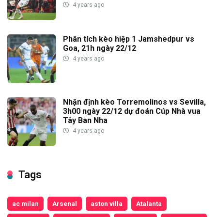
4 years ago
Phân tích kèo hiệp 1 Jamshedpur vs
Goa, 21h ngày 22/12
4 years ago
Nhận định kèo Torremolinos vs Sevilla,
3h00 ngày 22/12 dự đoán Cúp Nhà vua
Tây Ban Nha
4 years ago
Tags
ac milan
Arsenal
aston villa
Atalanta