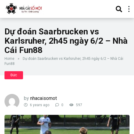
Dự đoán Saarbrucken vs
Karlsruher, 2h45 ngày 6/2 – Nhà
Cái Fun88
Home
»
Dự đoán Saarbrucken vs Karlsruher, 2h45 ngày 6/2 – Nhà Cái
Fun88
Đức
by
nhacaisomot
6 years ago
0
597