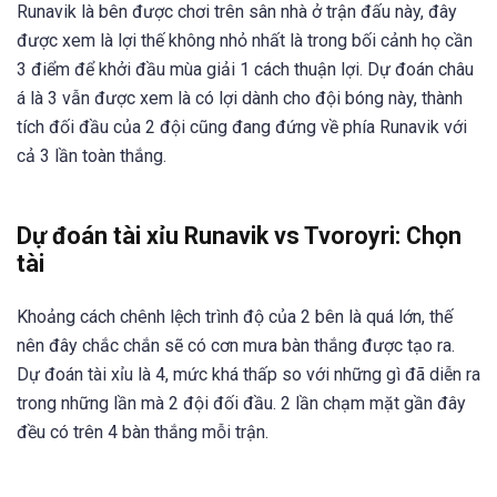
Runavik là bên được chơi trên sân nhà ở trận đấu này, đây
được xem là lợi thế không nhỏ nhất là trong bối cảnh họ cần
3 điểm để khởi đầu mùa giải 1 cách thuận lợi. Dự đoán châu
á là 3 vẫn được xem là có lợi dành cho đội bóng này, thành
tích đối đầu của 2 đội cũng đang đứng về phía Runavik với
cả 3 lần toàn thắng.
Dự đoán tài xỉu Runavik vs Tvoroyri: Chọn
tài
Khoảng cách chênh lệch trình độ của 2 bên là quá lớn, thế
nên đây chắc chắn sẽ có cơn mưa bàn thắng được tạo ra.
Dự đoán tài xỉu là 4, mức khá thấp so với những gì đã diễn ra
trong những lần mà 2 đội đối đầu. 2 lần chạm mặt gần đây
đều có trên 4 bàn thắng mỗi trận.