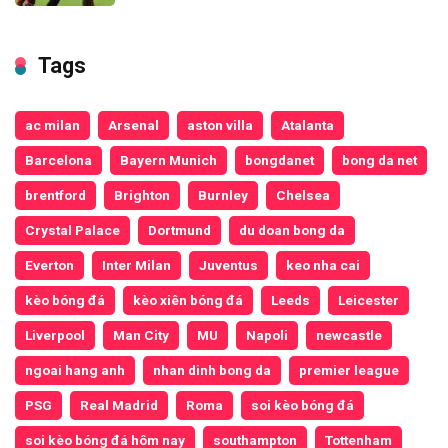
Tags
ac milan
Arsenal
aston villa
Atalanta
Barcelona
Bayern Munich
bongdanet
bong da net
brentford
Brighton
Burnley
Chelsea
Crystal Palace
Dortmund
du doan bong da
Everton
Inter Milan
Juventus
keo nha cai
kèo bóng đá
kèo xiên bóng đá
Leeds
Leicester
Liverpool
Man City
MU
Napoli
newcastle
ngoai hang anh
nhan dinh bong da
premier league
PSG
Real Madrid
Roma
soi kèo bóng đá
soi kèo bóng đá hôm nay
southampton
Tottenham