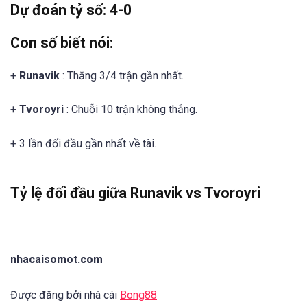
Dự đoán tỷ số: 4-0
Con số biết nói:
+
Runavik
: Thắng 3/4 trận gần nhất.
+
Tvoroyri
: Chuỗi 10 trận không thắng.
+ 3 lần đối đầu gần nhất về tài.
Tỷ lệ đối đầu giữa Runavik vs Tvoroyri
nhacaisomot.com
Được đăng bởi nhà cái
Bong88