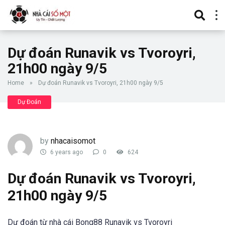
Dự đoán Runavik vs Tvoroyri,
21h00 ngày 9/5
Home
»
Dự đoán Runavik vs Tvoroyri, 21h00 ngày 9/5
Dự Đoán
by
nhacaisomot
6 years ago
0
624
Dự đoán Runavik vs Tvoroyri,
21h00 ngày 9/5
Dự đoán từ nhà cái Bong88 Runavik vs Tvoroyri