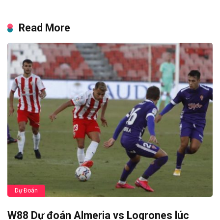
Read More
Dự Đoán
W88 Dự đoán Almeria vs Logrones lúc