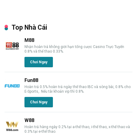
Top Nhà Cái
M88
Nhận hoàn trả không giới hạn tổng cược Casino Trực Tuyến
0.8% và thể thao 0.33%.
Chơi Ngay
Fun88
Hoàn trả 0.5% hoàn trả ngày thể thao IBC và sòng bài, 0.8% cho
E-Sports,. Nếu tài khoản vip thì 0.8%.
Chơi Ngay
W88
Hoàn trả hàng ngày 0.2% tại a-thể thao, i-thể thao, x-thể thao và
0.3% tại e-thể thao.