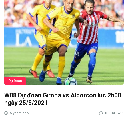
Dự Đoán
W88 Dự đoán Girona vs Alcorcon lúc 2h00
ngày 25/5/2021
5 years ago
0
455