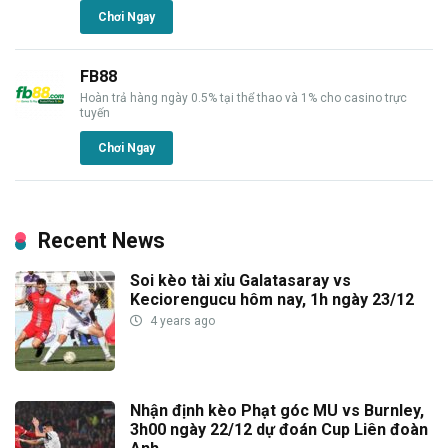
Chơi Ngay
FB88
Hoàn trả hàng ngày 0.5% tại thể thao và 1% cho casino trực
tuyến
Chơi Ngay
Recent News
Soi kèo tài xỉu Galatasaray vs
Keciorengucu hôm nay, 1h ngày 23/12
4 years ago
Nhận định kèo Phạt góc MU vs Burnley,
3h00 ngày 22/12 dự đoán Cup Liên đoàn