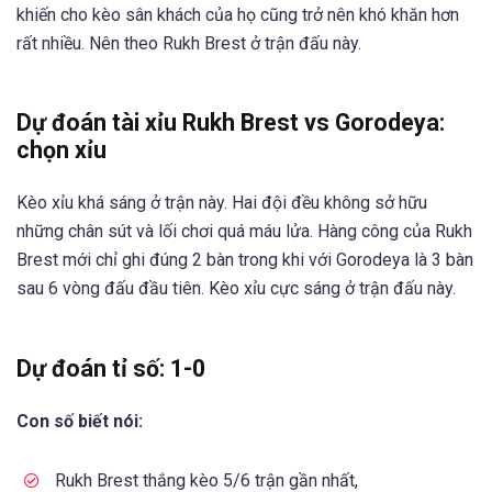
khiến cho kèo sân khách của họ cũng trở nên khó khăn hơn
rất nhiều. Nên theo Rukh Brest ở trận đấu này.
Dự đoán tài xỉu Rukh Brest vs Gorodeya:
chọn xỉu
Kèo xỉu khá sáng ở trận này. Hai đội đều không sở hữu
những chân sút và lối chơi quá máu lửa. Hàng công của Rukh
Brest mới chỉ ghi đúng 2 bàn trong khi với Gorodeya là 3 bàn
sau 6 vòng đấu đầu tiên. Kèo xỉu cực sáng ở trận đấu này.
Dự đoán tỉ số: 1-0
Con số biết nói:
Rukh Brest thắng kèo 5/6 trận gần nhất,