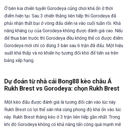
Ở bên kia chiến tuyến Gorodeya cũng chơi khá ổn ở thời
điểm hiện tại. Sau 3 chiến thắng liên tiếp thì Gorodeya đã
phải nhận thất bại ở vòng đấu diễn ra vào cuối tuần rồi. Khả
năng kháng cự của Gorodeya không được đánh giá cao. Nếu
để thua bàn trước thì Gorodeya đều không thể có được điểm.
Gorodeya mới chỉ có đúng 3 bàn sau 6 trận đã đấu. Một hiệu
suất khá thấp và nó khiến họ tương đối khó để tiến xa trên
bảng xếp hạng.
Dự đoán từ nhà cái Bong88 kèo châu Á
Rukh Brest vs Gorodeya: chọn Rukh Brest
Một kèo đấu được đánh giá là tương đối cân vào lúc này.
Rukh Brest có lợi thế sân nhà cùng phong độ khá ổn vào lúc
này. Rukh Brest thắng kèo ở 3 trận liên tiếp gần nhất. Trong
khi đó Gorodeya không có khả năng tấn công quá mạnh mẽ