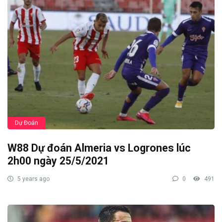
Dự Đoán
W88 Dự đoán Almeria vs Logrones lúc
2h00 ngày 25/5/2021
5 years ago
0
491